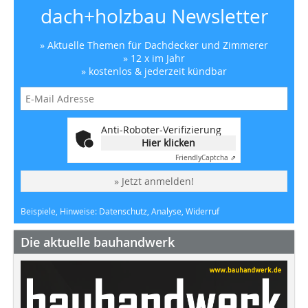
dach+holzbau Newsletter
» Aktuelle Themen für Dachdecker und Zimmerer
» 12 x im Jahr
» kostenlos & jederzeit kündbar
Anti-Roboter-Verifizierung
Hier klicken
Friendly
Captcha ⇗
» Jetzt anmelden!
Beispiele, Hinweise: Datenschutz, Analyse, Widerruf
Die aktuelle bauhandwerk