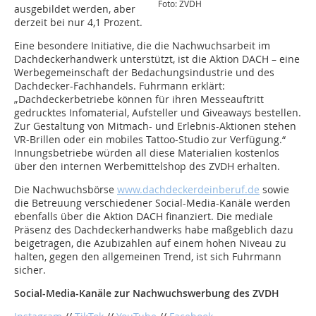
Foto: ZVDH
ausgebildet werden, aber
derzeit bei nur 4,1 Prozent.
Eine besondere Initiative, die die Nachwuchsarbeit im
Dachdeckerhandwerk unterstützt, ist die Aktion DACH – eine
Werbegemeinschaft der Bedachungsindustrie und des
Dachdecker-Fachhandels. Fuhrmann erklärt:
„Dachdeckerbetriebe können für ihren Messeauftritt
gedrucktes Infomaterial, Aufsteller und Giveaways bestellen.
Zur Gestaltung von Mitmach- und Erlebnis-Aktionen stehen
VR-Brillen oder ein mobiles Tattoo-Studio zur Verfügung.“
Innungsbetriebe würden all diese Materialien kostenlos
über den internen Werbemittelshop des ZVDH erhalten.
Die Nachwuchsbörse
www.dachdeckerdeinberuf.de
sowie
die Betreuung verschiedener Social-Media-Kanäle werden
ebenfalls über die Aktion DACH finanziert. Die mediale
Präsenz des Dachdeckerhandwerks habe maßgeblich dazu
beigetragen, die Azubizahlen auf einem hohen Niveau zu
halten, gegen den allgemeinen Trend, ist sich Fuhrmann
sicher.
Social-Media-Kanäle zur Nachwuchswerbung des ZVDH