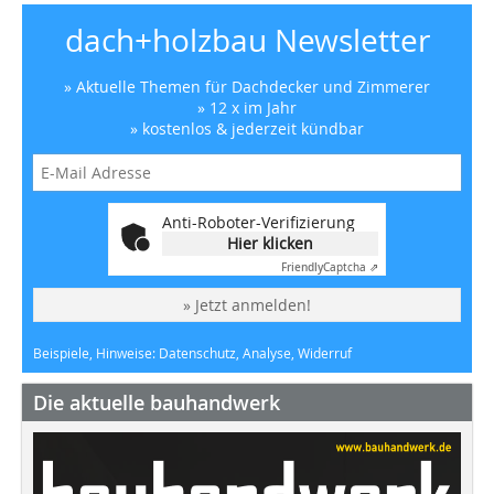
dach+holzbau Newsletter
» Aktuelle Themen für Dachdecker und Zimmerer
» 12 x im Jahr
» kostenlos & jederzeit kündbar
Anti-Roboter-Verifizierung
Hier klicken
Friendly
Captcha ⇗
» Jetzt anmelden!
Beispiele, Hinweise: Datenschutz, Analyse, Widerruf
Die aktuelle bauhandwerk