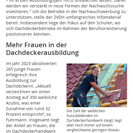
– im ersten Ausbildungsjahr nicht unbeachtet lassen. Daher
werden wir verstärkt in neue Formen der Nachwuchssuche
investieren." Um die Betriebe in der Nachwuchswerbung zu
unterstützen, stelle der ZVDH umfangreiches Infomaterial
bereit. Insbesondere liege der Fokus auf den Schulen, wo
sich Dachdeckerbetriebe im Rahmen der Berufsorientierung
positionieren könnten.
Mehr Frauen in der
Dachdeckerausbildung
Im Jahr 2023 absolvierten
265 junge Frauen
erfolgreich ihre
Ausbildung zur
Dachdeckerin. „Aktuell
verzeichnen wir einen
Anstieg auf 350 weibliche
Azubis, was einer
Zunahme von rund 32
Die Zahl der weiblichen
Prozent entspricht“, so
Auszubildenden im
Fuhrmann. Insgesamt liegt
Dachdeckerhandwerk steigt, liegt
der Anteil an Frauen, die
aber noch immer auf einem
vergleichweise geringen Niveau
im Dachdeckerhandwerk