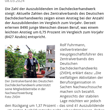
08.03.2024
Die Zahl der Auszubildenden im Dachdeckerhandwerk
steigt: Aktuelle Zahlen des Zentralverbands des Deutschen
Dachdeckerhandwerks zeigen einen Anstieg bei der Anzahl
der Auszubildenden im Vergleich zum Vorjahr. Derzeit
erlernen 8490 junge Menschen diesen Beruf, was einem
leichten Anstieg um 0,75 Prozent im Vergleich zum Vorjahr
(8427 Azubis) entspricht.
Rolf Fuhrmann,
stellvertretender
Hauptgeschäftsführer des
Zentralverbands des
Deutschen
Dachdeckerhandwerks
(ZVDH), erklärt dazu: „Die
vielfältigen Aktivitäten der
Der Zentralverband des Deutschen
Berufsorganisation in
Dachdeckerhandwerk unterstützt
Sachen Nachwuchssuche
seine Mitgliedsbetriebe in der
machen sich bezahlt.
Nachwuchswerbung
Angesichts der stabilen
Foto: ZVDH
Lage möchten wir jedoch
den Rückgang um 1,37 Prozent – das sind 41 Auszubildende