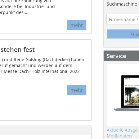
s auf die Sanierung von
Suchmaschine f
ondere bei Industrie- und
rpunkt des...
mehr
A
stehen fest
Service
n) und René Gößling (Dachdecker) haben
Beruf gemacht und werben auf dem
r Messe Dach+Holz International 2022
mehr
Aktuelle Ausga
Mediadaten