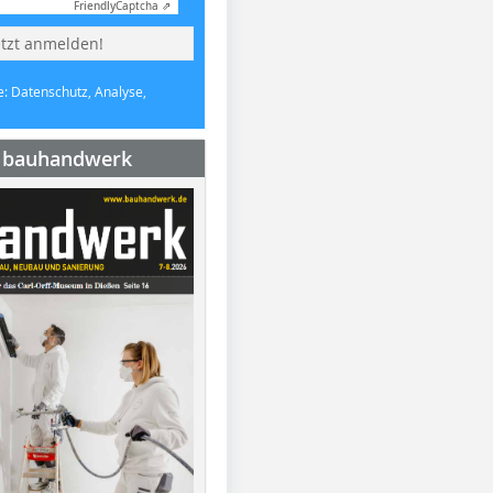
Friendly
Captcha ⇗
etzt anmelden!
e: Datenschutz, Analyse,
e bauhandwerk