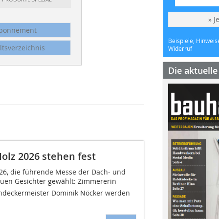
» J
bonnement
Beispiele, Hinweis
ltsverzeichnis
Widerruf
Die aktuell
olz 2026 stehen fest
26, die führende Messe der Dach- und
uen Gesichter gewählt: Zimmererin
deckermeister Dominik Nöcker werden