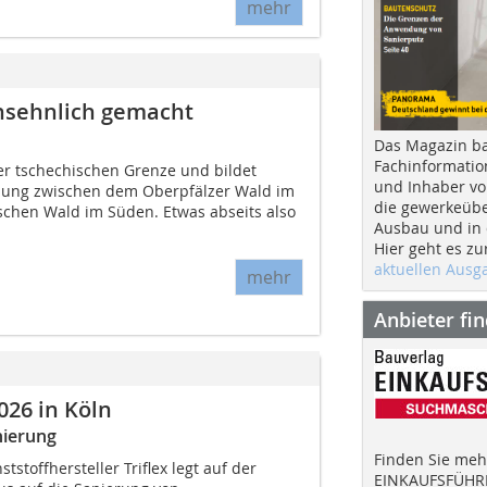
mehr
nsehnlich gemacht
Das Magazin b
Fachinformatio
der tschechischen Grenze und bildet
und Inhaber vo
nung zwischen dem Oberpfälzer Wald im
die gewerkeübe
chen Wald im Süden. Etwas abseits also
Ausbau und in d
Hier geht es zu
aktuellen Aus
mehr
Anbieter fi
026 in Köln
nierung
Finden Sie mehr
stoffhersteller Triflex legt auf der
EINKAUFSFÜHRE