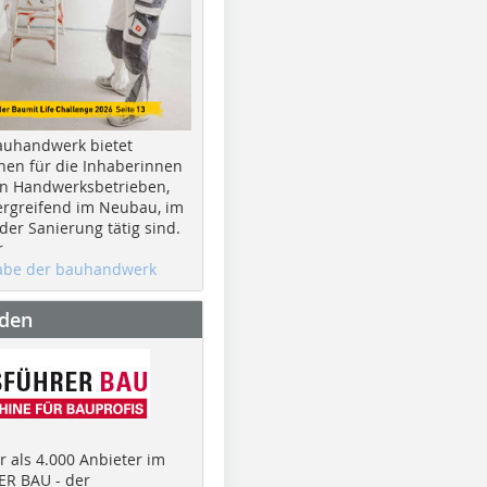
auhandwerk bietet
nen für die Inhaberinnen
n Handwerksbetrieben,
rgreifend im Neubau, im
er Sanierung tätig sind.
r
gabe der bauhandwerk
nden
 als 4.000 Anbieter im
R BAU - der