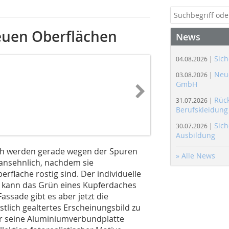
euen Oberflächen
News
Sich
04.08.2026 |
Neue
03.08.2026 |
GmbH
Rüc
31.07.2026 |
Berufskleidung
Sich
30.07.2026 |
Ausbildung
ch werden gerade wegen der Spuren
» Alle News
ig ansehnlich, nachdem sie
rfläche rostig sind. Der individuelle
lb kann das Grün eines Kupferdaches
assade gibt es aber jetzt die
tlich gealtertes Erscheinungsbild zu
ür seine Aluminiumverbundplatte