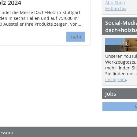
lz 2024
Abo-Shop
Heftarchiv
findet die Messe Dach+Holz in Stuttgart
rden in sechs Hallen und auf 75?000 m²
Social-Medi
 Aussteller ihre Produkte zeigen. Von...
dach+holzb
mehr
Unseren YouTu
Werkzeugtests,
mehr finden Si
Sie finden uns
Instagram
.
Jobs
essum