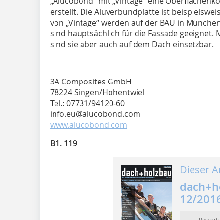
„Alucobond“ mit „Vintage“ eine Oberflächenkol
erstellt. Die Aluverbundplatte ist beispielswei
von „Vintage“ werden auf der BAU in München 
sind hauptsächlich für die Fassade geeignet. 
sind sie aber auch auf dem Dach einsetzbar.
3A Composites GmbH
78224 Singen/Hohentwiel
Tel.: 07731/94120-60
info.eu@alucobond.com
www.alucobond.com
B1. 119
Dieser Ar
dach+h
12/201
Ressort