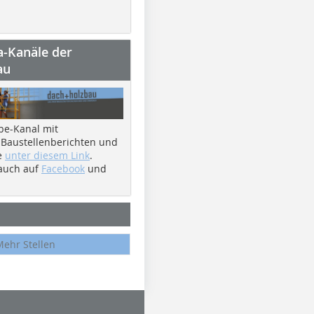
a-Kanäle der
au
be-Kanal mit
 Baustellenberichten und
e
unter diesem Link
.
 auch auf
Facebook
und
Mehr Stellen