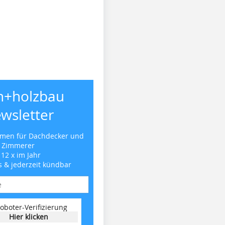
h+holzbau
wsletter
emen für Dachdecker und
Zimmerer
 12 x im Jahr
s & jederzeit kündbar
oboter-Verifizierung
Hier klicken