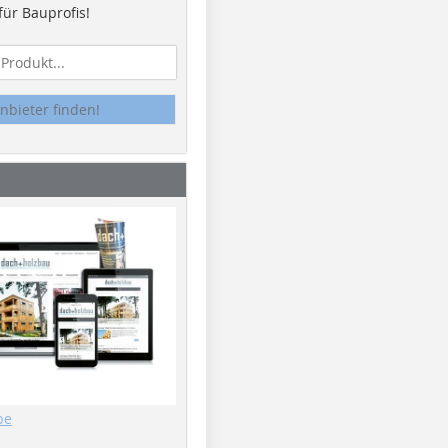
ür Bauprofis!
nbieter finden!
be