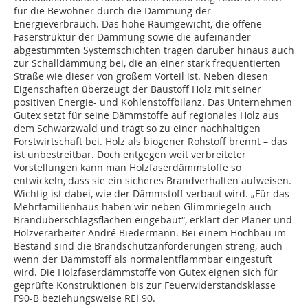
für die Bewohner durch die Dämmung der
Energieverbrauch. Das hohe Raumgewicht, die offene
Faserstruktur der Dämmung sowie die aufeinander
abgestimmten Systemschichten tragen darüber hinaus auch
zur Schalldämmung bei, die an einer stark frequentierten
Straße wie dieser von großem Vorteil ist. Neben diesen
Eigenschaften überzeugt der Baustoff Holz mit seiner
positiven Energie- und Kohlenstoffbilanz. Das Unternehmen
Gutex setzt für seine Dämmstoffe auf regionales Holz aus
dem Schwarzwald und trägt so zu einer nachhaltigen
Forstwirtschaft bei. Holz als biogener Rohstoff brennt – das
ist unbestreitbar. Doch entgegen weit verbreiteter
Vorstellungen kann man Holzfaserdämmstoffe so
entwickeln, dass sie ein sicheres Brandverhalten aufweisen.
Wichtig ist dabei, wie der Dämmstoff verbaut wird. „Für das
Mehrfamilienhaus haben wir neben Glimmriegeln auch
Brandüberschlagsflächen eingebaut“, erklärt der Planer und
Holzverarbeiter André Biedermann. Bei einem Hochbau im
Bestand sind die Brandschutzanforderungen streng, auch
wenn der Dämmstoff als normalentflammbar eingestuft
wird. Die Holzfaserdämmstoffe von Gutex eignen sich für
geprüfte Konstruktionen bis zur Feuerwiderstandsklasse
F90-B beziehungsweise REI 90.