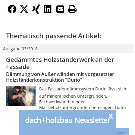
Thematisch passende Artikel:
Ausgabe 03/2018
Gedämmtes Holzständerwerk an der
Fassade
Dämmung von Außenwänden mit vorgesetzter
Holzständerkonstruktion "Durio"
Das Fassadendämmsystem Durio lässt sich
auf mineralischen Untergründen,
Fachwerkwänden oder
Massivholzuntergründen befestigen. Dafür
x
wird die Holzkonstruktion mit Durio-
dach+holzbau Newsletter
Winkeln auf...
mehr