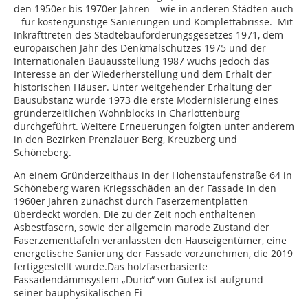
den 1950er bis 1970er Jahren – wie in anderen Städten auch
– für kostengünstige Sanierungen und Komplettabrisse. Mit
Inkrafttreten des Städtebauförderungsgesetzes 1971, dem
europäischen Jahr des Denkmalschutzes 1975 und der
Internationalen Bauausstellung 1987 wuchs jedoch das
Interesse an der Wiederherstellung und dem Erhalt der
historischen Häuser. Unter weitgehender Erhaltung der
Bausubstanz wurde 1973 die erste Modernisierung eines
gründerzeitlichen Wohnblocks in Charlottenburg
durchgeführt. Weitere Erneuerungen folgten unter anderem
in den Bezirken Prenzlauer Berg, Kreuzberg und
Schöneberg.
An einem Gründerzeithaus in der Hohenstaufenstraße 64 in
Schöneberg waren Kriegsschäden an der Fassade in den
1960er Jahren zunächst durch Faserzementplatten
überdeckt worden. Die zu der Zeit noch enthaltenen
Asbestfasern, sowie der allgemein marode Zustand der
Faserzementtafeln veranlassten den Hauseigentümer, eine
energetische Sanierung der Fassade vorzunehmen, die 2019
fertiggestellt wurde.Das holzfaserbasierte
Fassadendämmsystem „Durio“ von Gutex ist aufgrund
seiner bauphysikalischen Ei-