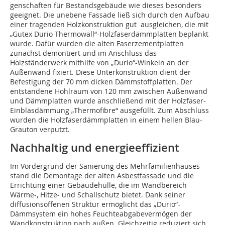
genschaften für Bestandsgebäude wie dieses besonders
geeignet. Die unebene Fassade ließ sich durch den Aufbau
einer tragenden Holzkonstruktion gut ausgleichen, die mit
„Gutex Durio Thermowall“-Holzfaserdämmplatten beplankt
wurde. Dafür wurden die alten Faserzementplatten
zunächst demontiert und im Anschluss das
Holzständerwerk mithilfe von „Durio“-Winkeln an der
Außenwand fixiert. Diese Unterkonstruktion dient der
Befestigung der 70 mm dicken Dämmstoffplatten. Der
entstandene Hohlraum von 120 mm zwischen Außenwand
und Dämmplatten wurde anschließend mit der Holzfaser-
Einblasdämmung „Thermofibre“ ausgefüllt. Zum Abschluss
wurden die Holzfaserdämmplatten in einem hellen Blau-
Grauton verputzt.
Nachhaltig und energieeffizient
Im Vordergrund der Sanierung des Mehrfamilienhauses
stand die Demontage der alten Asbestfassade und die
Errichtung einer Gebäudehülle, die im Wandbereich
Wärme-, Hitze- und Schallschutz bietet. Dank seiner
diffusionsoffenen Struktur ermöglicht das „Durio“-
Dämmsystem ein hohes Feuchteabgabevermögen der
Wandkonstruktion nach außen. Gleichzeitig reduziert sich