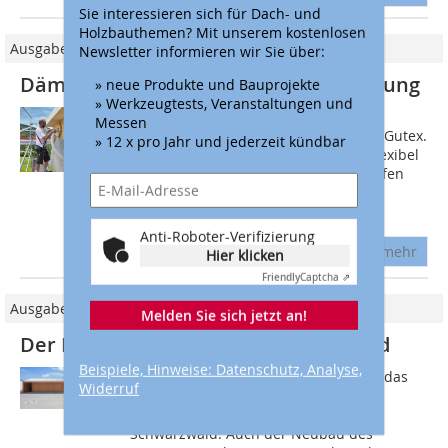
Sie interessieren sich für Dach- und
Holzbauthemen? Mit unserem kostenlosen
Ausgabe 02/2012
Newsletter informieren wir Sie über:
Dämmstarke Holzfaser-Einblasdämmung
» neue Produkte und Bauprojekte
» Werkzeugtests, Veranstaltungen und
Neu auf dem Markt ist eine
Messen
Einblasdämmung aus Holzfasern von Gutex.
» 12 x pro Jahr und jederzeit kündbar
Vor allem die hohe Nachfrage nach flexibel
einsetzbaren ökologischen Dämmstoffen
gab den Ausschlag zur
Produkteinführung....
Anti-Roboter-Verifizierung
mehr
Hier klicken
Friendly
Captcha ⇗
Ausgabe 10-11/2016
Melden Sie sich jetzt an!
Der Dämmstoff aus dem Schwarzwald
Beispiele, Hinweise: Datenschutz, Analyse,
Ressourcen aus Holz stärker nutzen - das
Widerruf
ist der Gesamttenor der mit Holz
arbeitenden Unternehmen im
Schwarzwald. Auch der Neubau des