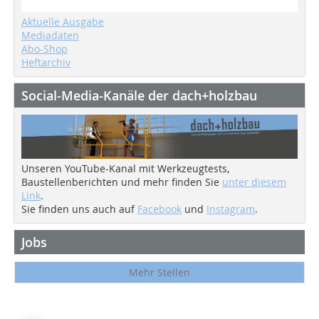
Aktuelle Ausgabe
Mediadaten
Abo-Shop
Heftarchiv
Social-Media-Kanäle der dach+holzbau
Unseren YouTube-Kanal mit Werkzeugtests,
Baustellenberichten und mehr finden Sie
unter diesem
Link
.
Sie finden uns auch auf
Facebook
und
Instagram
.
Jobs
Mehr Stellen