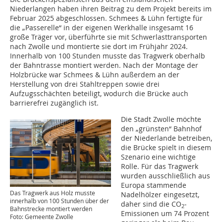
Niederlangen haben ihren Beitrag zu dem Projekt bereits im
Februar 2025 abgeschlossen. Schmees & Lühn fertigte für
die „Passerelle“ in der eigenen Werkhalle insgesamt 16
große Träger vor, überführte sie mit Schwerlasttransporten
nach Zwolle und montierte sie dort im Frühjahr 2024.
Innerhalb von 100 Stunden musste das Tragwerk oberhalb
der Bahntrasse montiert werden. Nach der Montage der
Holzbrücke war Schmees & Lühn außerdem an der
Herstellung von drei Stahltreppen sowie drei
Aufzugsschächten beteiligt, wodurch die Brücke auch
barrierefrei zugänglich ist.
Die Stadt Zwolle möchte
den „grünsten“ Bahnhof
der Niederlande betreiben,
die Brücke spielt in diesem
Szenario eine wichtige
Rolle. Für das Tragwerk
wurden ausschließlich aus
Europa stammende
Das Tragwerk aus Holz musste
Nadelhölzer eingesetzt,
innerhalb von 100 Stunden über der
daher sind die CO
-
2
Bahnstrecke montiert werden
Emissionen um 74 Prozent
Foto: Gemeente Zwolle