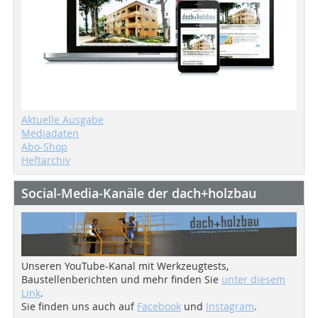
Aktuelle Ausgabe
Mediadaten
Abo-Shop
Heftarchiv
Social-Media-Kanäle der dach+holzbau
Unseren YouTube-Kanal mit Werkzeugtests,
Baustellenberichten und mehr finden Sie
unter diesem
Link
.
Sie finden uns auch auf
Facebook
und
Instagram
.