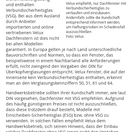
Velux empfiehlt, nur Dachfenster mit
und enthalten
Verbundsicherheitsglas zu
Verbundsicherheitsglas
verkaufen und einzubauen.
(VSG). Bei aus dem Ausland
Andernfalls sollte die Kundschaft
durch Anbieter
entsprechend informiert werden,
importierten und online
um Haftungsrisiken im Schadensfall
auszuschließen
vertriebenen Velux
Foto: Velux
Dachfenstern ist dies nicht
bei allen Modellen
garantiert. In Europa gelten je nach Land unterschiedliche
Bauvorschriften und Normen, so dass ein Fenster, das
beispielsweise in einem Nachbarland alle Anforderungen
erfüllt, nicht zwingend den Vorgaben der DIN für
Überkopfverglasungen entspricht. Velux Fenster, die auf der
Innenseite kein Verbundsicherheitsglas enthalten, erkennt
man an den Verglasungskennziffern 50, 51, 61 und 64.
Handwerksbetriebe sollten ihrer Kundschaft immer, wie laut
DIN vorgesehen, Dachfenster mit VSG empfehlen. Aufgrund
des häufig günstigeren Preises ist nicht auszuschließen,
dass diese trotzdem drauf besteht, Modelle mit
Einscheiben-Sicherheitsglas (ESG) bzw. ohne VSG zu
verwenden. In solchen Fällen empfiehlt Velux dem
Handwerksbetrieb, sich seinen Hinweis, dass der Einbau
solcher Dachfenster ohne VSG innen nicht den Vorgaben