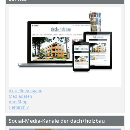
Aktuelle Ausgabe
Mediadaten
Abo-Shop
Heftarchiv
Social-Media-Kanäle der dach+holzbau