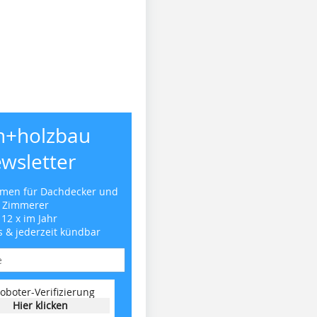
h+holzbau
wsletter
emen für Dachdecker und
Zimmerer
 12 x im Jahr
s & jederzeit kündbar
oboter-Verifizierung
Hier klicken