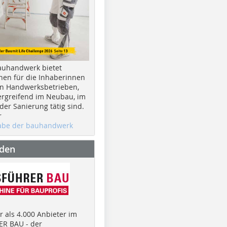
auhandwerk bietet
nen für die Inhaberinnen
n Handwerksbetrieben,
rgreifend im Neubau, im
er Sanierung tätig sind.
r
gabe der bauhandwerk
nden
 als 4.000 Anbieter im
R BAU - der