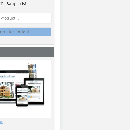
ür Bauprofis!
nbieter finden!
be