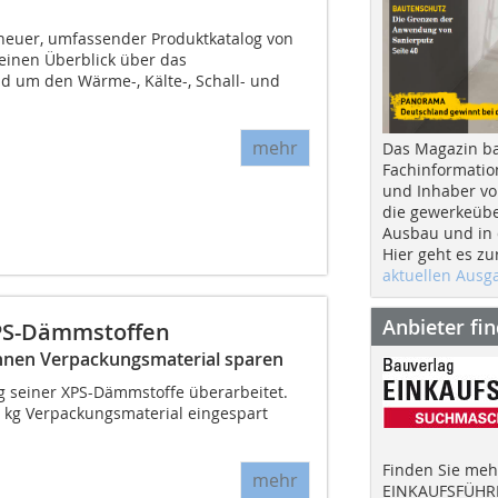
n neuer, umfassender Produktkatalog von
 einen Überblick über das
 um den Wärme-, Kälte-, Schall- und
mehr
Das Magazin b
Fachinformatio
und Inhaber vo
die gewerkeübe
Ausbau und in d
Hier geht es zu
aktuellen Aus
Anbieter fi
XPS-Dämmstoffen
onnen Verpackungsmaterial sparen
g seiner XPS-Dämmstoffe überarbeitet.
0 kg Verpackungsmaterial eingespart
Finden Sie mehr
mehr
EINKAUFSFÜHRE