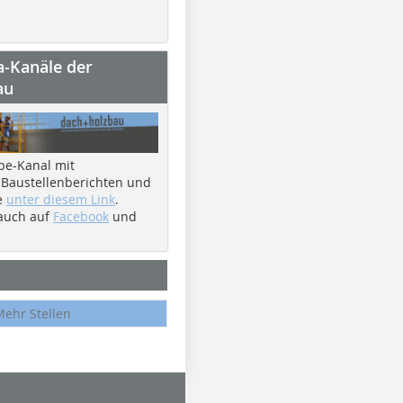
a-Kanäle der
au
be-Kanal mit
 Baustellenberichten und
e
unter diesem Link
.
 auch auf
Facebook
und
Mehr Stellen