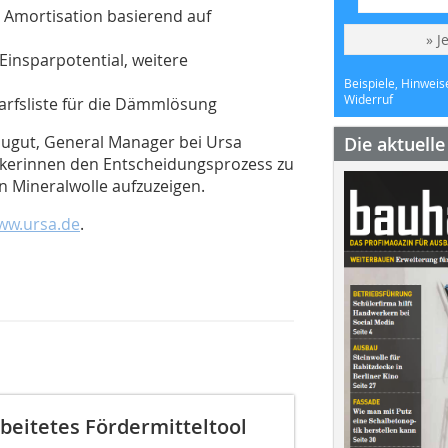
 Amortisation basierend auf
» J
Einsparpotential, weitere
Beispiele, Hinweis
Widerruf
arfsliste für die Dämmlösung
augut, General Manager bei Ursa
Die aktuell
erinnen den Entscheidungsprozess zu
n Mineralwolle aufzuzeigen.
ww.ursa.de
.
eitetes Fördermitteltool