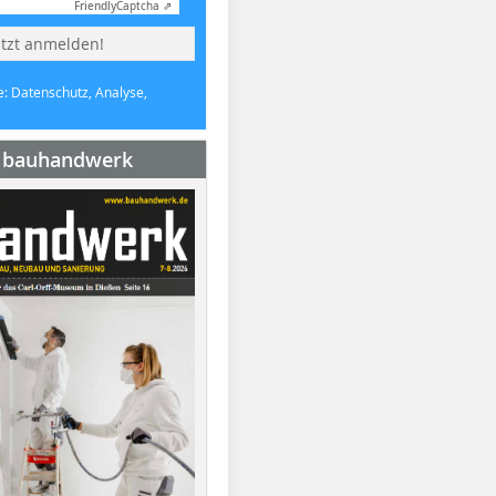
Friendly
Captcha ⇗
etzt anmelden!
e: Datenschutz, Analyse,
e bauhandwerk