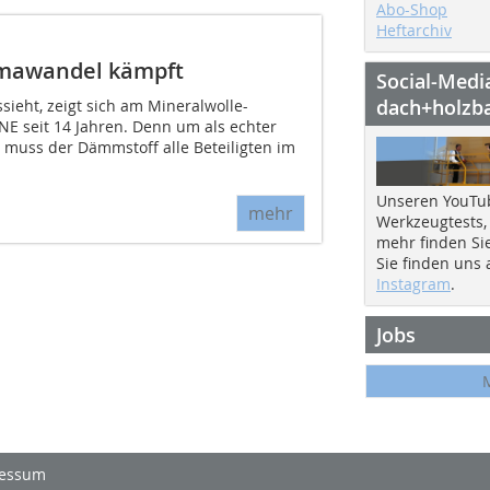
Abo-Shop
Heftarchiv
imawandel kämpft
Social-Medi
dach+holzb
ssieht, zeigt sich am Mineralwolle-
 seit 14 Jahren. Denn um als echter
n, muss der Dämmstoff alle Beteiligten im
Unseren YouTu
mehr
Werkzeugtests,
mehr finden Si
Sie finden uns
Instagram
.
Jobs
essum