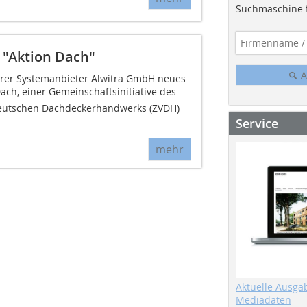
Suchmaschine f
e "Aktion Dach"
A
rierer Systemanbieter Alwitra GmbH neues
Dach, einer Gemeinschaftsinitiative des
eutschen Dachdeckerhandwerks (ZVDH)
Service
mehr
Aktuelle Ausga
Mediadaten