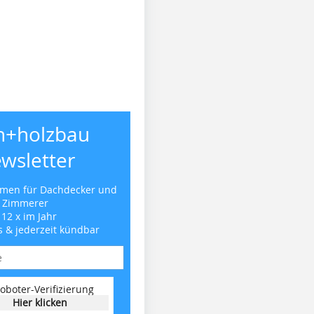
h+holzbau
wsletter
emen für Dachdecker und
Zimmerer
 12 x im Jahr
s & jederzeit kündbar
oboter-Verifizierung
Hier klicken