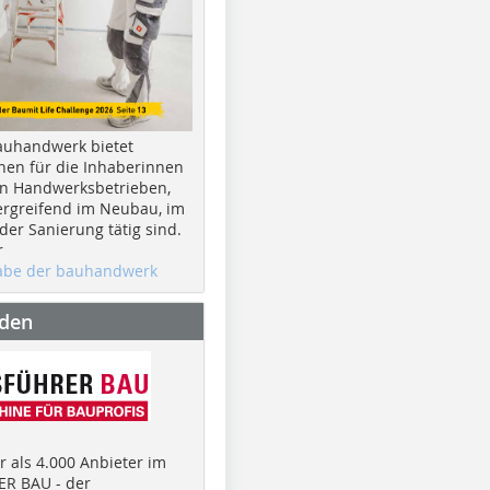
auhandwerk bietet
nen für die Inhaberinnen
n Handwerksbetrieben,
rgreifend im Neubau, im
er Sanierung tätig sind.
r
gabe der bauhandwerk
nden
 als 4.000 Anbieter im
R BAU - der