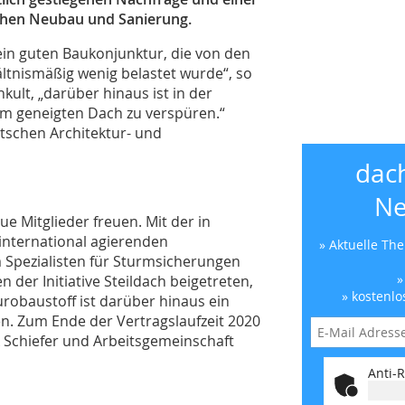
ichen Neubau und Sanierung.
mein guten Baukonjunktur, die von den
tnismäßig wenig belastet wurde“, so
kult, „darüber hinaus ist in der
zum geneigten Dach zu verspüren.“
utschen Architektur- und
dac
Ne
e Mitglieder freuen. Mit der in
nternational agierenden
» Aktuelle Th
 Spezialisten für Sturmsicherungen
»
der Initiative Steildach beigetreten,
» kostenlo
urobaustoff ist darüber hinaus ein
. Zum Ende der Vertragslaufzeit 2020
 Schiefer und Arbeitsgemeinschaft
Anti-R