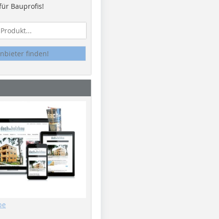
ür Bauprofis!
nbieter finden!
be