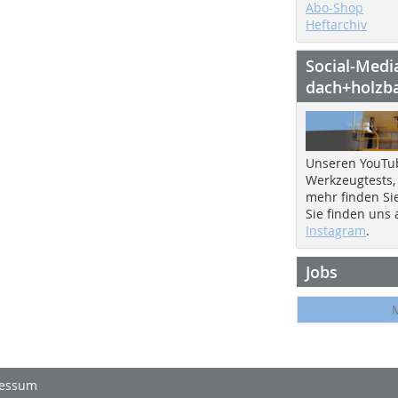
Abo-Shop
Heftarchiv
Social-Medi
dach+holzb
Unseren YouTu
Werkzeugtests,
mehr finden Si
Sie finden uns
Instagram
.
Jobs
essum