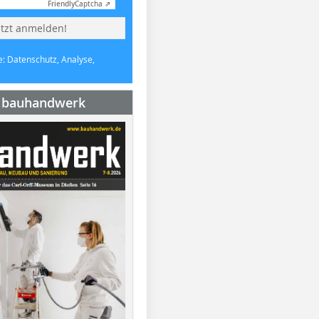
Friendly
Captcha ⇗
etzt anmelden!
e: Datenschutz, Analyse,
e bauhandwerk