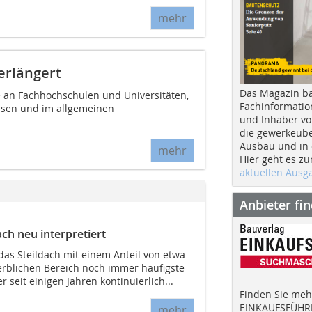
mehr
erlängert
Das Magazin b
e an Fachhochschulen und Universitäten,
Fachinformatio
isen und im allgemeinen
und Inhaber vo
die gewerkeübe
Ausbau und in d
mehr
Hier geht es zu
aktuellen Aus
Anbieter fi
ach neu interpretiert
das Steildach mit einem Anteil von etwa
erblichen Bereich noch immer häufigste
r seit einigen Jahren kontinuierlich...
Finden Sie mehr
EINKAUFSFÜHRE
mehr