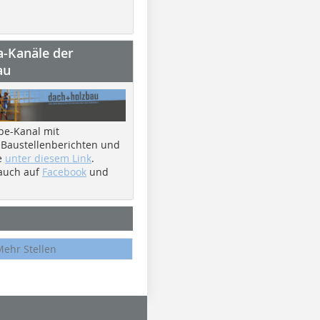
a-Kanäle der
au
be-Kanal mit
 Baustellenberichten und
e
unter diesem Link
.
 auch auf
Facebook
und
Mehr Stellen