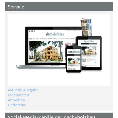
Service
Aktuelle Ausgabe
Mediadaten
Abo-Shop
Heftarchiv
Social-Media-Kanäle der dach+holzbau