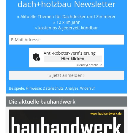
dach+holzbau Newsletter
» Aktuelle Themen für Dachdecker und Zimmerer
» 12 x im Jahr
» kostenlos & jederzeit kündbar
Anti-Roboter-Verifizierung
Hier klicken
Friendly
Captcha ⇗
» Jetzt anmelden!
Beispiele, Hinweise: Datenschutz, Analyse, Widerruf
Die aktuelle bauhandwerk