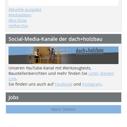
Aktuelle Ausgabe
Mediadaten
Abo-Shop
Heftarchiv
Social-Media-Kanäle der dach+holzbau
Unseren YouTube-Kanal mit Werkzeugtests,
Baustellenberichten und mehr finden Sie
unter diesem
Link
.
Sie finden uns auch auf
Facebook
und
Instagram
.
Jobs
Mehr Stellen