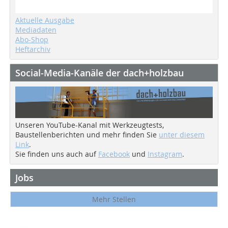
Aktuelle Ausgabe
Mediadaten
Abo-Shop
Heftarchiv
Social-Media-Kanäle der dach+holzbau
Unseren YouTube-Kanal mit Werkzeugtests,
Baustellenberichten und mehr finden Sie
unter diesem
Link
.
Sie finden uns auch auf
Facebook
und
Instagram
.
Jobs
Mehr Stellen