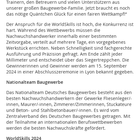
Trainern, den Betreuern und vielen Unterstützern aus
unserer großen Baugewerbe-Familie. Jetzt braucht es noch
das nötige Quäntchen Glück für einen fairen Wettkampf!“
Der Anspruch für die WorldSkills ist hoch, die Konkurrenz ist
hart. Während des Wettbewerbs müssen die
Nachwuchshandwerker innerhalb einer bestimmten
Zeitvorgabe, verteilt auf mehrere Tage, ein vorgegebenes
Werkstück errichten. Neben Schnelligkeit sind fachgerechte
Ausführung und Präzision gefragt. Am Ende zählt jeder
Millimeter und entscheidet über das Siegertreppchen. Die
Gewinnerinnen und Gewinner werden am 15. September
2024 in einer Abschlusszeremonie in Lyon bekannt gegeben.
Nationalteam Baugewerbe
Das Nationalteam Deutsches Baugewerbes besteht aus den
besten Nachwuchshandwerkern der Gewerke Fliesenleger/-
innen, Maurer/-innen, Zimmerer/Zimmerinnen, Stuckateure
und Beton- und Stahlbetonbauer/-innen. Es wird vom
Zentralverband des Deutschen Baugewerbes getragen. Mit
der Teilnahme an internationalen Berufswettbewerben
werden die besten Nachwuchskräfte gefördert.
WorldSkills 2024