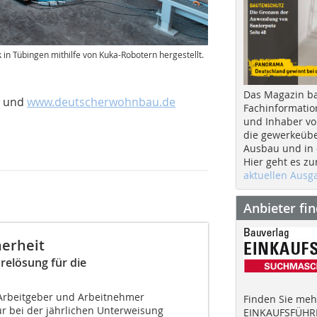
n Tübingen mithilfe von Kuka-Robotern hergestellt.
Das Magazin b
und
www.deutscherwohnbau.de
Fachinformatio
und Inhaber vo
die gewerkeübe
Ausbau und in d
Hier geht es zu
aktuellen Aus
Anbieter fi
herheit
elösung für die
r Arbeitgeber und Arbeitnehmer
Finden Sie mehr
ur bei der jährlichen Unterweisung
EINKAUFSFÜHRE