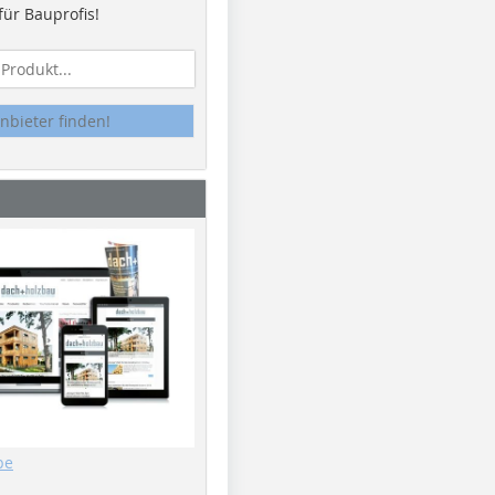
ür Bauprofis!
nbieter finden!
be