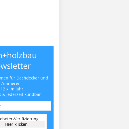
h+holzbau
wsletter
emen für Dachdecker und
Zimmerer
 12 x im Jahr
s & jederzeit kündbar
oboter-Verifizierung
Hier klicken