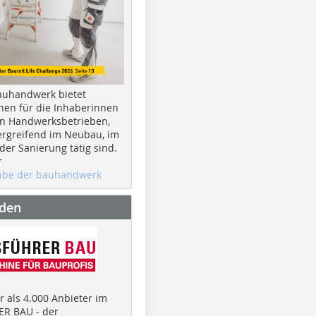
auhandwerk bietet
nen für die Inhaberinnen
n Handwerksbetrieben,
rgreifend im Neubau, im
er Sanierung tätig sind.
r
gabe der bauhandwerk
nden
 als 4.000 Anbieter im
R BAU - der