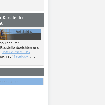
a-Kanäle der
au
be-Kanal mit
 Baustellenberichten und
e
unter diesem Link
.
 auch auf
Facebook
und
Mehr Stellen