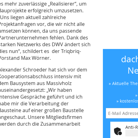
es mehr zuverlässige „Realisierer“, um
Bauprojekte erfolgreich umzusetzen.
„Uns liegen aktuell zahlreiche
Projektanfragen vor, die wir nicht alle
umsetzen können, da uns passende
Partnerunternehmen fehlen. Dank des
starken Netzwerks des DWV ändert sich
dies nun“, schildert es der Triqbriq-
dac
Vorstand Max Wörner.
Ne
Alexander Schroeder hat sich vor dem
Kooperationsabschluss intensiv mit
dem Bausystem aus Massivholz
» Aktuelle Th
auseinandergesetzt: „Wir haben
»
intensive Gespräche geführt und ich
» kostenlo
habe mir die Verarbeitung der
Bausteine auf einer großen Baustelle
angeschaut. Unsere Mitgliedsfirmen
werden durch die Zusammenarbeit
Anti-R