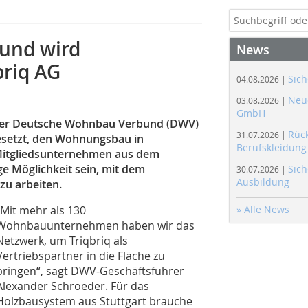
und wird
News
briq AG
Sich
04.08.2026 |
Neue
03.08.2026 |
GmbH
d der Deutsche Wohnbau Verbund (DWV)
Rüc
31.07.2026 |
esetzt, den Wohnungsbau in
Berufskleidung
Mitgliedsunternehmen aus dem
e Möglichkeit sein, mit dem
Sich
30.07.2026 |
Ausbildung
zu arbeiten.
„Mit mehr als 130
» Alle News
Wohnbauunternehmen haben wir das
Netzwerk, um Triqbriq als
Vertriebspartner in die Fläche zu
bringen“, sagt DWV-Geschäftsführer
Alexander Schroeder. Für das
Holzbausystem aus Stuttgart brauche