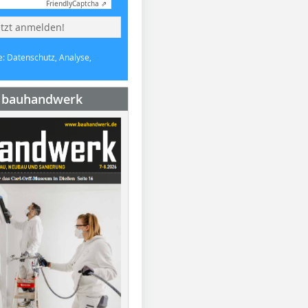
Friendly
Captcha ⇗
etzt anmelden!
e: Datenschutz, Analyse,
e bauhandwerk