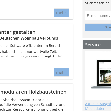
Suchmaschine f
mehr
A
enter gestalten
s Deutschen Wohnbau Verbunds
Service
 einer Software effizienter im Bereich
 habe ich nicht nur wertvolle Zeit,
re Mitarbeiter gewonnen, sagt André
mehr
 modularen Holzbausteinen
ivholzbausystem Triqbriq ist
Aktuelle Ausga
t auf die Verwendung von Schadholz und
Mediadaten
uch zur Ressourcenschonung trägt die