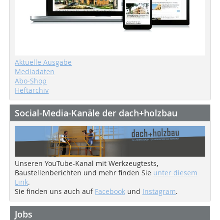
Aktuelle Ausgabe
Mediadaten
Abo-Shop
Heftarchiv
Social-Media-Kanäle der dach+holzbau
Unseren YouTube-Kanal mit Werkzeugtests,
Baustellenberichten und mehr finden Sie
unter diesem
Link
.
Sie finden uns auch auf
Facebook
und
Instagram
.
Jobs