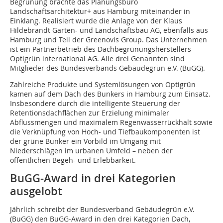
Begrünung brachte das Planungsbüro
Landschaftsarchitektur+ aus Hamburg miteinander in
Einklang. Realisiert wurde die Anlage von der Klaus
Hildebrandt Garten- und Landschaftsbau AG, ebenfalls aus
Hamburg und Teil der Greenovis Group. Das Unternehmen
ist ein Partnerbetrieb des Dachbegrünungsherstellers
Optigrün international AG. Alle drei Genannten sind
Mitglieder des Bundesverbands Gebäudegrün e.V. (BuGG).
Zahlreiche Produkte und Systemlösungen von Optigrün
kamen auf dem Dach des Bunkers in Hamburg zum Einsatz.
Insbesondere durch die intelligente Steuerung der
Retentionsdachflächen zur Erzielung minimaler
Abflussmengen und maximalem Regenwasserrückhalt sowie
die Verknüpfung von Hoch- und Tiefbaukomponenten ist
der grüne Bunker ein Vorbild im Umgang mit
Niederschlägen im urbanen Umfeld – neben der
öffentlichen Begeh- und Erlebbarkeit.
BuGG-Award in drei Kategorien
ausgelobt
Jährlich schreibt der Bundesverband Gebäudegrün e.V.
(BuGG) den BuGG-Award in den drei Kategorien Dach,