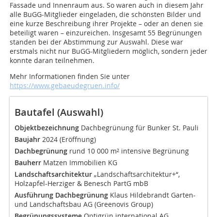
Fassade und Innenraum aus. So waren auch in diesem Jahr
alle BuGG-Mitglieder eingeladen, die schönsten Bilder und
eine kurze Beschreibung ihrer Projekte – oder an denen sie
beteiligt waren – einzureichen. Insgesamt 55 Begrünungen
standen bei der Abstimmung zur Auswahl. Diese war
erstmals nicht nur BuGG-Mitgliedern möglich, sondern jeder
konnte daran teilnehmen.
Mehr Informationen finden Sie unter
https://www.gebaeudegruen.info/
Bautafel (Auswahl)
Objektbezeichnung
Dachbegrünung für Bunker St. Pauli
Baujahr
2024 (Eröffnung)
Dachbegrünung
rund 10 000 m² intensive Begrünung
Bauherr
Matzen Immobilien KG
Landschaftsarchitektur
„Landschaftsarchitektur+“,
Holzapfel-Herziger & Benesch PartG mbB
Ausführung Dachbegrünung
Klaus Hildebrandt Garten-
und Landschaftsbau AG (Greenovis Group)
Begrünungssysteme
Optigrün international AG