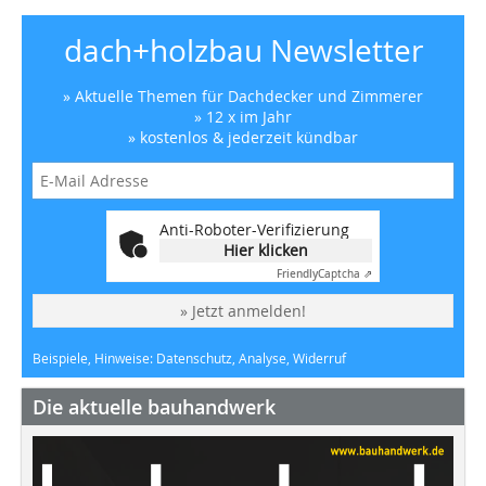
dach+holzbau Newsletter
» Aktuelle Themen für Dachdecker und Zimmerer
» 12 x im Jahr
» kostenlos & jederzeit kündbar
Anti-Roboter-Verifizierung
Hier klicken
Friendly
Captcha ⇗
» Jetzt anmelden!
Beispiele, Hinweise: Datenschutz, Analyse, Widerruf
Die aktuelle bauhandwerk