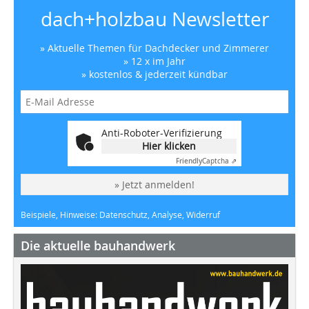
dach+holzbau Newsletter
» Aktuelle Themen für Dachdecker und Zimmerer
» 12 x im Jahr
» kostenlos & jederzeit kündbar
Anti-Roboter-Verifizierung
Hier klicken
Friendly
Captcha ⇗
» Jetzt anmelden!
Beispiele, Hinweise: Datenschutz, Analyse, Widerruf
Die aktuelle bauhandwerk