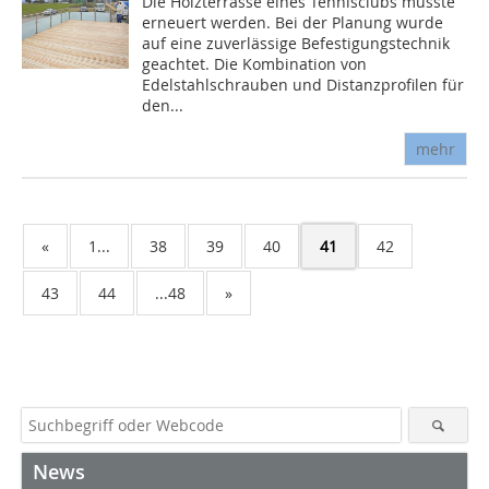
Die Holzterrasse eines Tennisclubs musste
erneuert werden. Bei der Planung wurde
auf eine zuverlässige Befestigungstechnik
geachtet. Die Kombination von
Edelstahlschrauben und Distanzprofilen für
den...
mehr
«
1...
38
39
40
41
42
43
44
...48
»
News