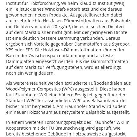
Institut für Holzforschung, Wilhelm-Klauditz-Institut (WKI)
ein Teilstück eines Windkraft-Rotorblatts und die daraus
gewonnenen, neuen Produkte. Ausgestellt werden dabei
auch sehr leichte Holzfaser-Dämmstoffmatten aus Balsaholz
mit Dichten von unter 20 kg/m³, die es in solchen Dichten
auf dem Markt bisher nicht gibt. Mit der geringeren Dichte
ist eine deutlich bessere Dämmung verbunden. Daraus
ergeben sich Vorteile gegenüber Dämmstoffen aus Styropor,
XPS oder EPS. Die Holzfaser-Dämmstoffmatten können im
Bau in der Zwischensparrendämmung und als feste
Dämmplatten eingesetzt werden. Bis die Dämmstoffmatten
auf dem Markt zur Verfügung stehen, wird es allerdings
noch ein wenig dauern.
Als weitere Neuheit werden extrudierte Fußbodendielen aus
Wood-Polymer Composites (WPC) ausgestellt. Diese haben
laut Fraunhofer WKI eine höhere Festigkeit gegenüber den
Standard-WPC-Terrassendielen. WPC aus Balsaholz wurde
bisher nicht hergestellt. Am Fraunhofer-Stand wird zudem
ein neuer Holzschaum aus recyceltem Balsaholz ausgestellt.
In einem weiteren Forschungsprojekt des Fraunhofer WKI in
Kooperation mit der TU Braunschweig wird geprüft, wie
bereits bestehende Gebäude in Holzbauweise aufgestockt