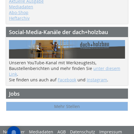
Aktuelle Ausgabe
Mediadaten
Abo-Shop
Heftarchiv
Social-Media-Kanäle der dach+holzbau
Unseren YouTube-Kanal mit Werkzeugtests,
Baustellenberichten und mehr finden Sie
unter diesem
Link
.
Sie finden uns auch auf
Facebook
und
Instagram
.
Jobs
Mehr Stellen
Newsletter
Mediadaten
AGB
Datenschutz
Impressum