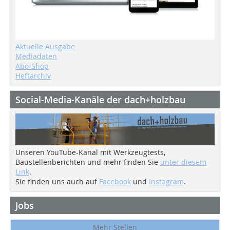
Aktuelle Ausgabe
Mediadaten
Abo-Shop
Heftarchiv
Social-Media-Kanäle der dach+holzbau
Unseren YouTube-Kanal mit Werkzeugtests,
Baustellenberichten und mehr finden Sie
unter diesem
Link
.
Sie finden uns auch auf
Facebook
und
Instagram
.
Jobs
Mehr Stellen