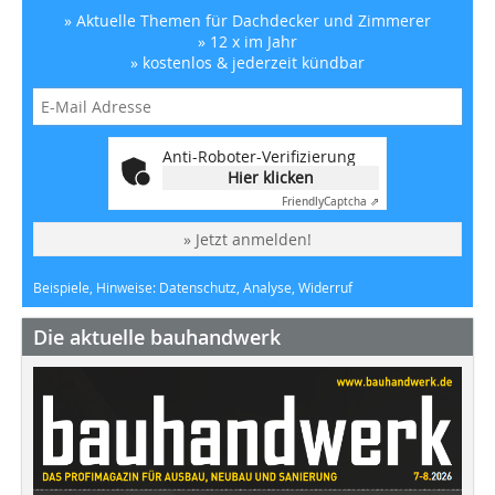
» Aktuelle Themen für Dachdecker und Zimmerer
» 12 x im Jahr
» kostenlos & jederzeit kündbar
Anti-Roboter-Verifizierung
Hier klicken
Friendly
Captcha ⇗
» Jetzt anmelden!
Beispiele, Hinweise: Datenschutz, Analyse, Widerruf
Die aktuelle bauhandwerk