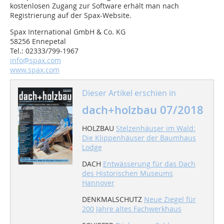
kostenlosen Zugang zur Software erhält man nach
Registrierung auf der Spax-Website.
Spax International GmbH & Co. KG
58256 Ennepetal
Tel.: 02333/799-1967
info@spax.com
www.spax.com
Dieser Artikel erschien in
dach+holzbau 07/2018
HOLZBAU
Stelzenhäuser im Wald:
Die Klippenhäuser der Baumhaus
Lodge
DACH
Entwässerung für das Dach
des Historischen Museums
Hannover
DENKMALSCHUTZ
Neue Ziegel für
200 Jahre altes Fachwerkhaus