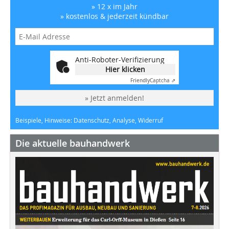
» 12 x im Jahr
» kostenlos & jederzeit kündbar
Anti-Roboter-Verifizierung
Hier klicken
Friendly
Captcha ⇗
» Jetzt anmelden!
Beispiele, Hinweise: Datenschutz, Analyse, Widerruf
Die aktuelle bauhandwerk