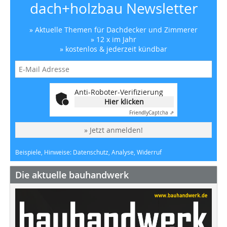
dach+holzbau Newsletter
» Aktuelle Themen für Dachdecker und Zimmerer
» 12 x im Jahr
» kostenlos & jederzeit kündbar
Anti-Roboter-Verifizierung
Hier klicken
Friendly
Captcha ⇗
» Jetzt anmelden!
Beispiele, Hinweise: Datenschutz, Analyse, Widerruf
Die aktuelle bauhandwerk