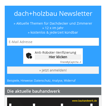
dach+holzbau Newsletter
» Aktuelle Themen für Dachdecker und Zimmerer
» 12 x im Jahr
» kostenlos & jederzeit kündbar
Anti-Roboter-Verifizierung
Hier klicken
Friendly
Captcha ⇗
» Jetzt anmelden!
Beispiele, Hinweise: Datenschutz, Analyse, Widerruf
Die aktuelle bauhandwerk