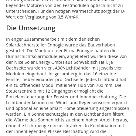
liegender Motoren von den Festmodulen optisch nicht zu
unterscheiden. Für den nötigen Wärmeschutz sorgt der U-
Wert der Verglasung von 0,5 W/m²K.
Die Umsetzung
In enger Zusammenarbeit mit dem dänischen
Solardachhersteller Ennogie wurde das Bauvorhaben
gestartet. Die Monteure der Firma Ennogie bauten die
Dünnschichtsolarmodule ein, angeliefert wurden diese von
der Nice Solar Energy GmbH aus Schwäbisch Hall. Je
Dachseite wurden vier „A98“-Lichtbänder mit jeweils vier
Modulen eingebaut. Insgesamt ergibt das 16 einzelne
Fenster nebeneinander pro Dachseite. Jedes Lichtband hat
ein zu öffnendes Modul mit einem Hub von 700 mm. Die
Steuerzentrale mit 12 Eingängen ermöglicht die
Einzelansteuerung der Fenster und Innenbeschattung. Die
Lichtbänder können mit Wind- und Regensensoren ergänzt
und optional an eine Smart-Home-Steuerung angeschlossen
werden. Ein Sonnenschutzglas in den Lichtbändern filtert
die Wärme des Sonnenlichts zu einem hohen Anteil heraus,
ohne die Lichtmenge einzuschränken. In Kombination mit
der innenliegenden Plissee-Beschattung wird die