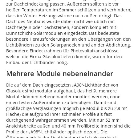
zur Dacheindeckung passen. Außerdem sollten sie vor
heißen Temperaturen im Sommer schützen und verhindern,
dass im Winter Heizungswärme nach außen dringt. Das
Dach des Neubaus wurde dabei nicht wie üblich mit
Dachziegeln oder Dachsteinen, sondern komplett mit
Dünnschicht-Solarmodulen eingedeckt. Das bedeutete
besondere Herausforderungen an den Übergängen von den
Lichtbändern zu den Solarpaneelen und an der Abdichtung.
Besondere Eindeckrahmen für Photovoltaikanschlüsse,
welche die Firma Glasolux liefern konnte, waren für den
Einbau der Lichtbänder nötig.
Mehrere Module nebeneinander
Die auf dem Dach eingesetzten „A98“-Lichtbänder von
Glasolux sind modular aufgebaut, das heißt, mehrere
Module können nebeneinander montiert werden, ohne
einen festen Außenrahmen zu benötigen. Damit sind
großflächige Verglasungen möglich (je Modul bis zu 2,8 m²
Fläche) die aufgrund ihrer schmalen Profile als fast
durchgehend wahrgenommen werden. Mit nur 52 mm
Ansichtsbreite außen und 40 mm Profilbreite innen sind die
Profile der „A98“-Lichtbänder optisch dezent. Die
Öffnungsmodule der Lichtbänder sind dank verdeckt