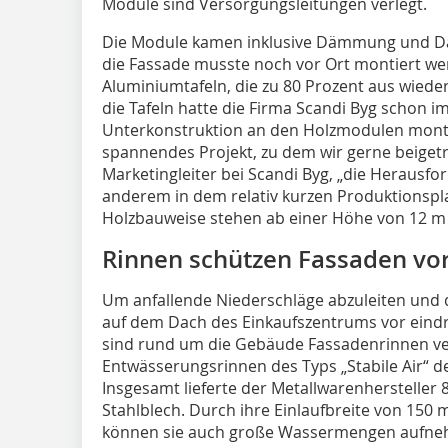
Module sind Versorgungsleitungen verlegt.
Die Module kamen inklusive Dämmung und Dac
die Fassade musste noch vor Ort montiert w
Aluminiumtafeln, die zu 80 Prozent aus wied
die Tafeln hatte die Firma Scandi Byg schon i
Unterkonstruktion an den Holzmodulen montier
spannendes Projekt, zu dem wir gerne beigetr
Marketingleiter bei Scandi Byg, „die Herausfo
anderem in dem relativ kurzen Produktionspl
Holzbauweise stehen ab einer Höhe von 12 m
Rinnen schützen Fassaden vor
Um anfallende Niederschläge abzuleiten und
auf dem Dach des Einkaufszentrums vor eindr
sind rund um die Gebäude Fassadenrinnen verl
Entwässerungsrinnen des Typs „Stabile Air“ d
Insgesamt lieferte der Metallwarenhersteller
Stahlblech. Durch ihre Einlaufbreite von 1
können sie auch große Wassermengen aufne