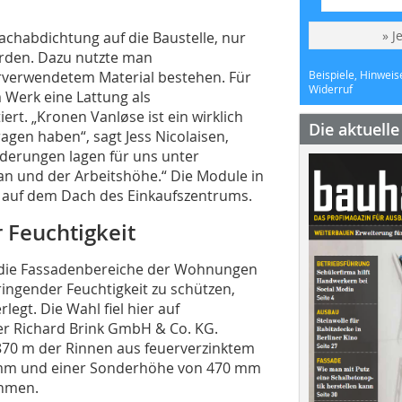
» J
habdichtung auf die Baustelle, nur
erden. Dazu nutzte man
erverwendetem Material bestehen. Für
Beispiele, Hinweis
Widerruf
m Werk eine Lattung als
t. „Kronen Vanløse ist ein wirklich
Die aktuell
agen haben“, sagt Jess Nicolaisen,
rderungen lagen für uns unter
an und der Arbeitshöhe.“ Die Module in
 auf dem Dach des Einkaufszentrums.
 Feuchtigkeit
 die Fassadenbereiche der Wohnungen
ingender Feuchtigkeit zu schützen,
egt. Die Wahl fiel hier auf
er Richard Brink GmbH & Co. KG.
 870 m der Rinnen aus feuerverzinktem
50 mm und einer Sonderhöhe von 470 mm
hmen.