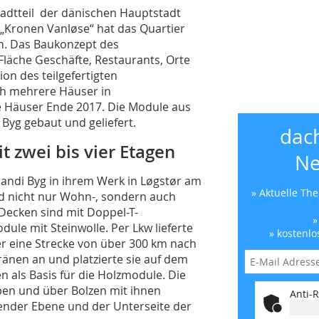
tadtteil der dänischen Hauptstadt
„Kronen Vanløse“ hat das Quartier
. Das Baukonzept des
Fläche Geschäfte, Restaurants, Orte
n des teilgefertigten
h mehrere Häuser in
e Häuser Ende 2017. Die Module aus
Byg gebaut und geliefert.
dac
zwei bis vier Etagen
Ne
andi Byg in ihrem Werk in Løgstør am
» Aktuelle Th
d nicht nur Wohn-, sondern auch
ecken sind mit Doppel-T-
»
ule mit Steinwolle. Per Lkw lieferte
» kostenlo
er eine Strecke von über 300 km nach
nen an und platzierte sie auf dem
 als Basis für die Holzmodule. Die
ben und über Bolzen mit ihnen
Anti-R
ender Ebene und der Unterseite der