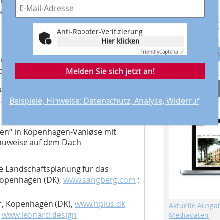
den. Innerhalb von 15 Minuten
Suchmaschine f
Verkehrsmitteln zum Kopenhagener
Anti-Roboter-Verifizierung
Hier klicken
Friendly
Captcha ⇗
A
Agentur Presigno in Dortmund und
ei der Unternehmenskommunikation.
Melden Sie sich jetzt an!
Service
r der Zeitschrift dach+holzbau.
Beispiele, Hinweise: Datenschutz, Analyse, Widerruf
en“ in Kopenhagen-Vanløse mit
auweise auf dem Dach
ve Landschaftsplanung für das
 Kopenhagen (DK),
www.sangberg.com
;
r, Kopenhagen (DK),
www.hplus.dk
Aktuelle Ausga
,
www.leonard.design
Mediadaten