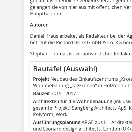
gut an das öffentliche Verkehrsnetz angebun
gelangen sie von hier aus mit öffentlichen 
Hauptbahnhof.
Autoren
Daniel Kraus arbeitet als Redakteur bei der 
betreut die Richard Brink GmbH & Co. KG b
Stephan Thomas ist verantwortlicher Redakteu
Bautafel (Auswahl)
Projekt
Neubau des Einkaufszentrums „Kron
Wohnbebauung „Tagkronen“ in Holzmodulb
Bauzeit
2015 - 2017
Architekten für die Wohnbebauung
(inklusi
gesamte Projekt) Sangberg Architects ApS,
Polyform, Werk
Ausführungsplanung
ARGE aus H+ Arkitekte
und Leonard design architects, London (UK)