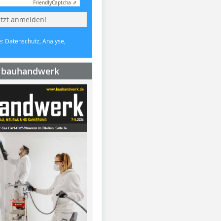
Friendly
Captcha ⇗
etzt anmelden!
e: Datenschutz, Analyse,
e bauhandwerk