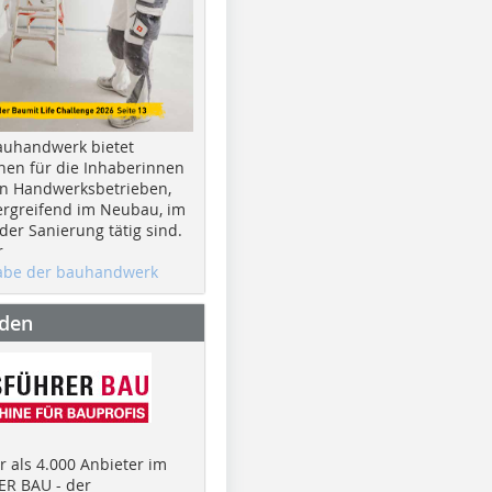
auhandwerk bietet
nen für die Inhaberinnen
n Handwerksbetrieben,
rgreifend im Neubau, im
er Sanierung tätig sind.
r
gabe der bauhandwerk
nden
 als 4.000 Anbieter im
R BAU - der