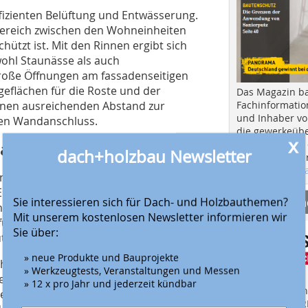
fizienten Belüftung und Entwässerung.
 Bereich zwischen den Wohneinheiten
ützt ist. Mit den Rinnen ergibt sich
wohl Staunässe als auch
große Öffnungen am fassadenseitigen
geflächen für die Roste und der
Das Magazin b
Fachinformatio
inen ausreichenden Abstand zur
und Inhaber vo
ten Wandanschluss.
die gewerkeübe
x
Ausbau und in d
tadt
dach+holzbau Newsletter
Hier geht es zu
aktuellen Aus
, kleine Grünflächen zwischen den
inkaufszentrums Kronen in Vanløse ist
Anbieter fi
Sie interessieren sich für Dach- und Holzbauthemen?
wertes Quartier mitten in der Stadt
Mit unserem kostenlosen Newsletter informieren wir
l für die Nutzung von Dachflächen
Sie über:
tzt bleiben würden.
» neue Produkte und Bauprojekte
Wohnungen in den Holzmodulhäusern
» Werkzeugtests, Veranstaltungen und Messen
er Ausblick über die Dächer der Stadt,
» 12 x pro Jahr und jederzeit kündbar
Finden Sie mehr
he zur U-Bahn-Station Vanløse sind sie
EINKAUFSFÜHRE