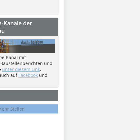
a-Kanäle der
au
be-Kanal mit
 Baustellenberichten und
e
unter diesem Link
.
 auch auf
Facebook
und
Mehr Stellen