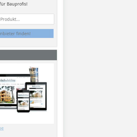
ür Bauprofis!
nbieter finden!
be