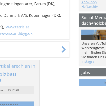
Abo-Shop
)
Ingholt Ingeniører, Farum (DK),
Heftarchiv
o Danmark A/S, Kopenhagen (DK),
Social-Medi
dach+holzb
K),
www.tetris.as
www.scandibyg.dk
Unseren YouTu
Werkzeugtests,
mehr finden Si
Sie finden uns
Instagram
.
tikel erschien in
Jobs
olzbau
9
ssort: HOLZBAU
bonnement