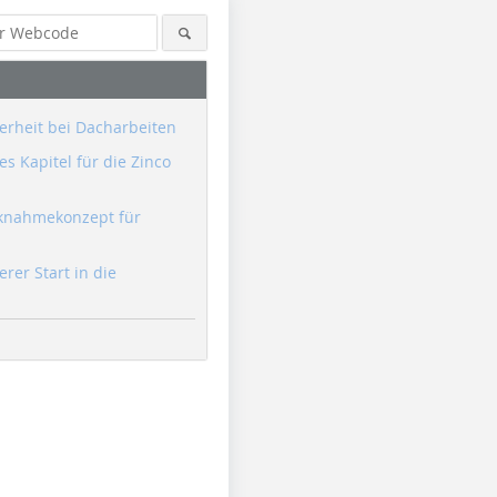
erheit bei Dacharbeiten
s Kapitel für die Zinco
knahmekonzept für
erer Start in die
Foto: Sangberg Architects
Foto: Richard Brink
Foto: Rich