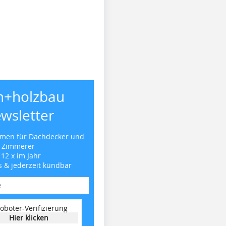
h+holzbau
wsletter
emen für Dachdecker und
Zimmerer
 12 x im Jahr
s & jederzeit kündbar
oboter-Verifizierung
Hier klicken