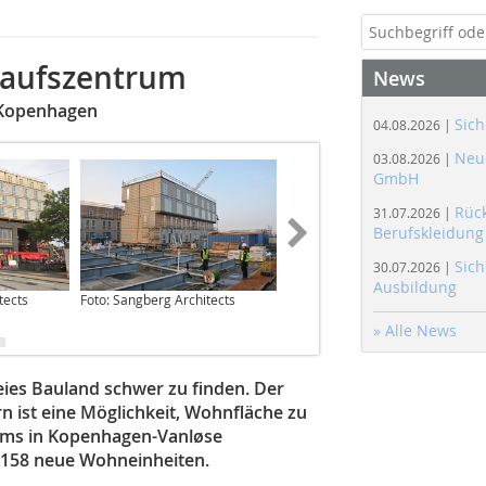
kaufszentrum
News
 Kopenhagen
Sich
04.08.2026 |
Neue
03.08.2026 |
GmbH
Rüc
31.07.2026 |
Berufskleidung
Sich
30.07.2026 |
Ausbildung
tects
Foto: Sangberg Architects
Foto: Richard Brink
» Alle News
eies Bauland schwer zu finden. Der
 ist eine Möglichkeit, Wohnfläche zu
ums in Kopenhagen-Vanløse
158 neue Wohneinheiten.