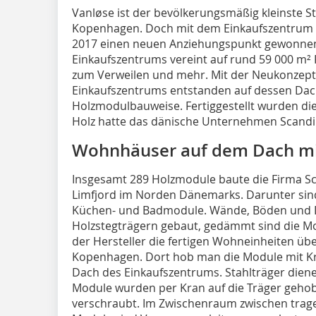
Vanløse ist der bevölkerungsmäßig kleinste S
Kopenhagen. Doch mit dem Einkaufszentrum 
2017 einen neuen Anziehungspunkt gewonnen
Einkaufszentrums vereint auf rund 59 000 m² 
zum Verweilen und mehr. Mit der Neukonzeptio
Einkaufszentrums entstanden auf dessen Dac
Holzmodulbauweise. Fertiggestellt wurden di
Holz hatte das dänische Unternehmen Scandi 
Wohnhäuser auf dem Dach mit 
Insgesamt 289 Holzmodule baute die Firma Sc
Limfjord im Norden Dänemarks. Darunter sin
Küchen- und Badmodule. Wände, Böden und D
Holzstegträgern gebaut, gedämmt sind die Mod
der Hersteller die fertigen Wohneinheiten üb
Kopenhagen. Dort hob man die Module mit Krä
Dach des Einkaufszentrums. Stahlträger dienen
Module wurden per Kran auf die Träger geho
verschraubt. Im Zwischenraum zwischen trag