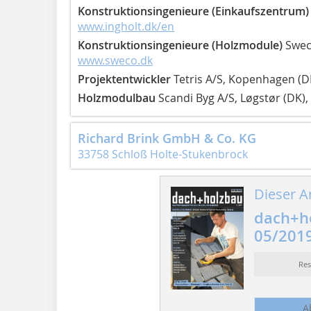
Konstruktionsingenieure (Einkaufszentrum
www.ingholt.dk/en
Konstruktionsingenieure (Holzmodule)
Swec
www.sweco.dk
Projektentwickler
Tetris A/S, Kopenhagen (D
Holzmodulbau
Scandi Byg A/S, Løgstør (DK),
Richard Brink GmbH & Co. KG
33758 Schloß Holte-Stukenbrock
Dieser Ar
dach+h
05/201
Re
A