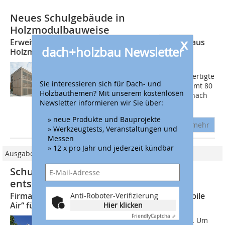
Neues Schulgebäude in
Holzmodulbauweise
x
Erweiterungsbau für Grundschule in Bensheim aus
dach+holzbau Newsletter
Holzmodulen
Das Mobispace-Partnerunternehmen
Baumgarten Holzbau aus Ebersburg fertigte
Sie interessieren sich für Dach- und
für das Erweiterungsgebäude insgesamt 80
Holzbauthemen? Mit unserem kostenlosen
Holzmodule vor, transportierte diese nach
Newsletter informieren wir Sie über:
Bensheim und richtete sie dort auf....
» neue Produkte und Bauprojekte
mehr
» Werkzeugtests, Veranstaltungen und
Messen
» 12 x pro Jahr und jederzeit kündbar
Ausgabe 05/2025
Schulgebäude in Holzmodulbauweise
entstehen in Berlin
Firma Richard Brink liefert Fassadenrinnen „Stabile
Anti-Roboter-Verifizierung
Air“ für das Projekt
Hier klicken
Friendly
Captcha ⇗
Die Stadt Berlin wächst kontinuierlich. Um