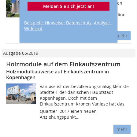
dem steigenden Bedarf an Schulplätzen
Melden Sie sich jetzt an!
gerecht zu werden, hat die Berliner
Kommunalregierung 2017 mit der Berliner
Schulbauoffensive (BSO) ein großes...
Beispiele, Hinweise: Datenschutz, Analyse,
Widerruf
mehr
Ausgabe 05/2019
Holzmodule auf dem Einkaufszentrum
Holzmodulbauweise auf Einkaufszentrum in
Kopenhagen
Vanløse ist der bevölkerungsmäßig kleinste
Stadtteil der dänischen Hauptstadt
Kopenhagen. Doch mit dem
Einkaufszentrum Kronen Vanløse hat das
Quartier 2017 einen neuen
Anziehungspunkt...
mehr