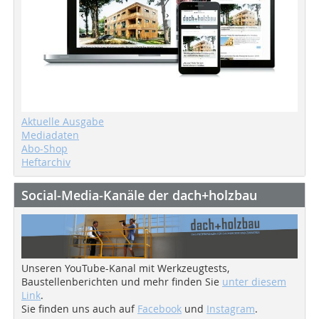
Aktuelle Ausgabe
Mediadaten
Abo-Shop
Heftarchiv
Social-Media-Kanäle der dach+holzbau
Unseren YouTube-Kanal mit Werkzeugtests,
Baustellenberichten und mehr finden Sie
unter diesem
Link
.
Sie finden uns auch auf
Facebook
und
Instagram
.