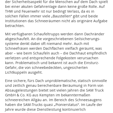
der Sicherheitsaspekt für die Menschen auf dem Dach spielt
bei einer akuten Gefahrenlage dann keine große Rolle. Auf
THW und Feuerwehr ist nur bedingt Verlass, da es in
solchen Fällen immer viele „Baustellen“ gibt und beide
Institutionen das Schneeräumen nicht als originäre Aufgabe
betrachten.
Mit verfügbaren Schaufeltrupps werden dann Dachränder
abgeschaufelt. An die vorgeschrie­benen Seilsiche­rungs­
systeme denkt dabei oft niemand mehr. Auch mit
Schneefräsen werden Dachflächen vielfach geräumt, was
aber – wie beim Schaufeln auch – die Dachhaut empfindlich
verletzen und entsprechende Folgekosten verursachen
kann. Problematisch und bekannt ist auch die Einsturz-
Gefahr, die von schneebedeckten, ungesicherten
Lichtkuppeln ausgeht.
Eine sichere, fürs Dach unproblematische, statisch sinnvolle
und zeitlich genau berechenbare Beräumung in Form von
Absaugeleistungen bietet seit vielen Jahren die SAM Truck
GmbH & Co. KG aus Kempten im bekanntermaßen
schneereichen Allgäu an. Im Bereich des Schneesaugens
haben die SAM-Trucks quasi „Pionierstatus“. Im Laufe der
Jahre wurde diese Dienstleistung kontinuierlich