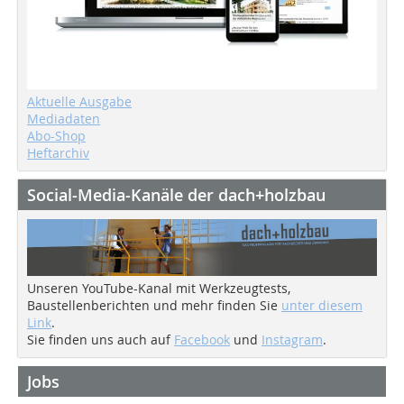
Aktuelle Ausgabe
Mediadaten
Abo-Shop
Heftarchiv
Social-Media-Kanäle der dach+holzbau
Unseren YouTube-Kanal mit Werkzeugtests,
Baustellenberichten und mehr finden Sie
unter diesem
Link
.
Sie finden uns auch auf
Facebook
und
Instagram
.
Jobs