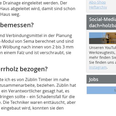
Abo-Shop
 Drainage eingeleitet werden. Der
Heftarchiv
 Haus abgeleitet wird, damit sind schon
 Haus weg.
Social-Medi
e bemessen?
dach+holzb
 und Verbindungsmittel in der Planung
ik-Modul von Sema berechnet und sind
te Wölbung nach innen von 2 bis 3 mm
Unseren YouTu
n einem Falz und ist verschraubt, sie
Werkzeugtests,
mehr finden Si
Sie finden uns
rrholz bezogen?
Instagram
.
Jobs
lte ich es von Züblin Timber im nahe
 zusammenarbeite, beziehen. Züblin hat
 ein Verantwortlicher gesagt hat, es
ingen sollte – ein Schadensfall für die
. Die Techniker waren enttäuscht, aber
 eingebaut wird, konnten sie den