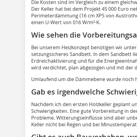
Die Kosten sind im Vergleich zu einem gleich
Der Keller hat bei dem Projekt 45 000 Euro net
Perimeterdämmung (16 cm XPS von Austrothe
einen U-Wert von 016 W/m²·K.
Wie sehen die Vorbereitungsa
Bei unserem Heizkonzept benötigen wir unter 
setzungsicheres Sandbett. In dem Sandbett li
Erdreichaktivierung und für die Energieent
wird verdichtet, plan abgezogen und mit de
Umlaufend um die Dämmebene wurde noch han
Gab es irgendwelche Schwieri
Nachdem ich den ersten Holzkeller geplant un
Schwierigkeiten. Eine gute Vorbereitung in de
Probleme. Witterungseinflüsse sind aber unb
Keller nicht bei Regen und bei Minustempera
Gibt es auch Bauvorhaben, wo