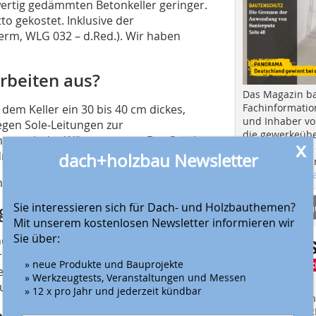
wertig gedämmten Betonkeller geringer.
to gekostet. Inklusive der
rm, WLG 032 – d.Red.). Wir haben
rbeiten aus?
Das Magazin b
Fachinformatio
dem Keller ein 30 bis 40 cm dickes,
und Inhaber vo
egen Sole-Leitungen zur
die gewerkeübe
nahme mit der Wärmepumpe. Der Sand
x
Ausbau und in d
r druckfesten Dämmung abgedeckt.
dach+holzbau Newsletter
Hier geht es zu
aktuellen Aus
gseitig eine Dränage eingebaut.
Anbieter fi
Sie interessieren sich für Dach- und Holzbauthemen?
gkeiten?
Mit unserem kostenlosen Newsletter informieren wir
Sie über:
d gebaut habe, sehe ich keine
r Planungsphase verhindert alle
» neue Produkte und Bauprojekte
edingt zu beachten. Ich würde den
» Werkzeugtests, Veranstaltungen und Messen
turen montieren.
» 12 x pro Jahr und jederzeit kündbar
Finden Sie mehr
EINKAUFSFÜHRE
 man den Keller nicht