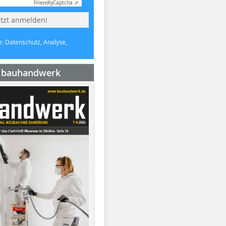
Friendly
Captcha ⇗
etzt anmelden!
e: Datenschutz, Analyse,
e bauhandwerk