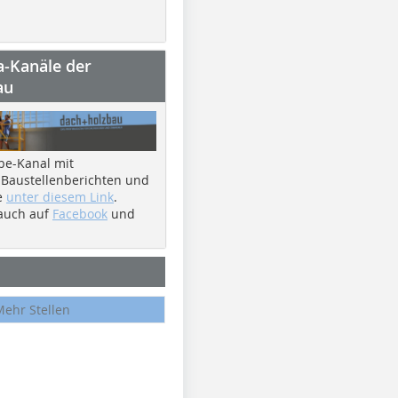
a-Kanäle der
au
be-Kanal mit
 Baustellenberichten und
e
unter diesem Link
.
 auch auf
Facebook
und
Mehr Stellen