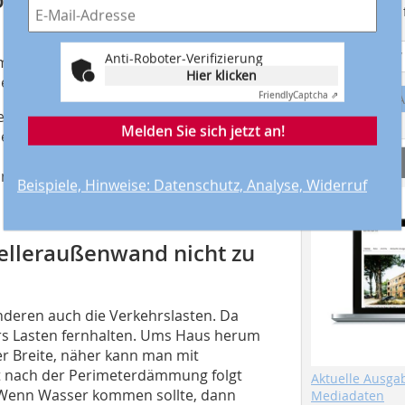
Suchmaschine f
Anti-Roboter-Verifizierung
ir nicht sicher bin, dass der Keller
Hier klicken
en könnte.
Friendly
Captcha ⇗
A
n wiegt ein Holzhaus, bei einer 100
Melden Sie sich jetzt an!
er Wasserdruck unter dem Keller bei
groß wird, dann kann das komplette
Service
n bei einem erhöhten
Beispiele, Hinweise: Datenschutz, Analyse, Widerruf
odenplatte erreicht. Deshalb darf ich
 Kelleraußenwand nicht zu
nderen auch die Verkehrslasten. Da
ers Lasten fernhalten. Ums Haus herum
er Breite, näher kann man mit
kt nach der Perimeterdämmung folgt
Aktuelle Ausga
 Wenn Wasser kommen sollte, dann
Mediadaten