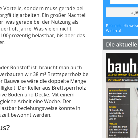
ie Vorteile, sondern muss gerade bei
» J
gfältig arbeiten. Ein großer Nachteil
r, was gerade bei der Nutzung als
Beispiele, Hinweis
ert oft Jahre. Was vielen nicht
Widerruf
 100prozentig belastbar, bis aber das
er.
Die aktuell
der Rohstoff ist, braucht man auch
verbauten wir 38 m³ Brettsperrholz bei
her Bauweise wäre die doppelte Menge
igkeit: Der Keller aus Brettsperrholz
sive Boden und Decke. Mit einem
 gleiche Arbeit eine Woche. Der
belastbar beziehungsweise konnte in
uzeit bewohnt werden.
us?