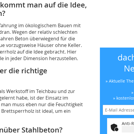
 kommt man auf die Idee,
n?
Erfahrung im ökologischem Bauen mit
dran. Wegen der relativ schlechten
 Jahren Beton überwiegend für die
ue vorzugsweise Häuser ohne Keller.
errholz auf die Idee gebracht. Hier
dac
le in jeder Dimension herzustellen.
Ne
r die richtige
» Aktuelle Th
als Werkstoff im Teichbau und zur
»
ernt habe, ist der Einsatz im
» kostenlo
g, man muss eben nur die Feuchtigkeit
Brettsperrholz ist ideal, um ein
Anti-R
enüber Stahlbeton?