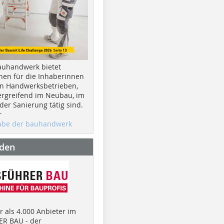
auhandwerk bietet
nen für die Inhaberinnen
n Handwerksbetrieben,
rgreifend im Neubau, im
er Sanierung tätig sind.
r
gabe der bauhandwerk
nden
 als 4.000 Anbieter im
R BAU - der