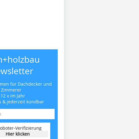
h+holzbau
wsletter
emen für Dachdecker und
Zimmerer
 12 x im Jahr
s & jederzeit kündbar
oboter-Verifizierung
Hier klicken