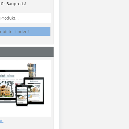
ür Bauprofis!
nbieter finden!
be