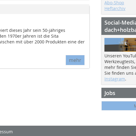
Abo-Shop
Heftarchiv
Social-Medi
dach+holzb
ert dieses Jahr sein 50-jähriges
en 1970er Jahren ist die Sita
schen mit über 2000 Produkten eine der
Unseren YouTu
mehr
Werkzeugtests,
mehr finden Si
Sie finden uns
Instagram
.
Jobs
essum