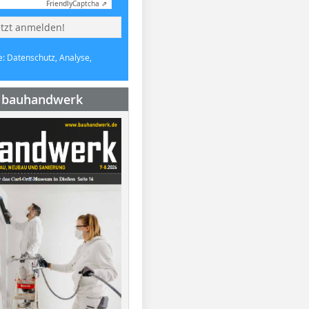
Friendly
Captcha ⇗
etzt anmelden!
e: Datenschutz, Analyse,
e bauhandwerk