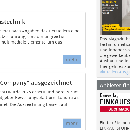
ustechnik
bietet nach Angaben des Herstellers eine
Nutzerführung, eine umfangreiche
Das Magazin b
e multimediale Elemente, um das
Fachinformatio
und Inhaber vo
die gewerkeübe
mehr
Ausbau und in d
Hier geht es zu
aktuellen Aus
p Company” ausgezeichnet
Anbieter fi
mbH wurde 2025 erneut und bereits zum
itgeber-Bewertungsplattform kununu als
hnet. Die Auszeichnung basiert auf
Finden Sie mehr
mehr
EINKAUFSFÜHRE