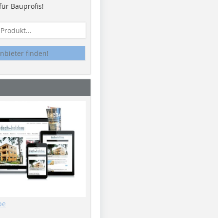
ür Bauprofis!
nbieter finden!
be