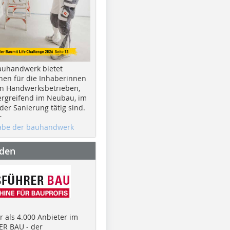
auhandwerk bietet
nen für die Inhaberinnen
n Handwerksbetrieben,
rgreifend im Neubau, im
er Sanierung tätig sind.
r
gabe der bauhandwerk
nden
 als 4.000 Anbieter im
R BAU - der