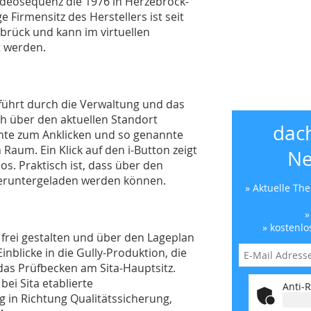
Videosequenz die 1976 in Herzebrock-
 Firmensitz des Herstellers ist seit
rück und kann im virtuellen
 werden.
führt durch die Verwaltung und das
uch über den aktuellen Standort
dac
ente zum Anklicken und so genannte
Raum. Ein Klick auf den i-Button zeigt
Ne
os. Praktisch ist, dass über den
heruntergeladen werden können.
» Aktuelle Th
»
» kostenlo
frei gestalten und über den Lageplan
nblicke in die Gully-Produktion, die
das Prüfbecken am Sita-Hauptsitz.
bei Sita etablierte
Anti-R
in Richtung Qualitätssicherung,