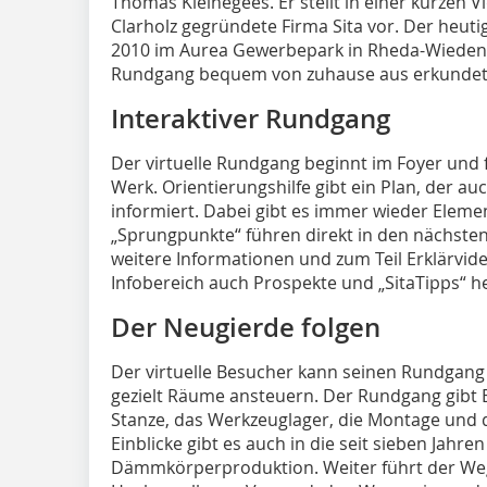
Thomas Kleinegees. Er stellt in einer kurzen 
Clarholz gegründete Firma Sita vor. Der heutige
2010 im Aurea Gewerbepark in Rheda-Wiedenb
Rundgang bequem von zuhause aus erkundet
Interaktiver Rundgang
Der virtuelle Rundgang beginnt im Foyer und 
Werk. Orientierungshilfe gibt ein Plan, der a
informiert. Dabei gibt es immer wieder Elem
„Sprungpunkte“ führen direkt in den nächsten 
weitere Informationen und zum Teil Erklärvide
Infobereich auch Prospekte und „SitaTipps“ 
Der Neugierde folgen
Der virtuelle Besucher kann seinen Rundgang 
gezielt Räume ansteuern. Der Rundgang gibt Ei
Stanze, das Werkzeuglager, die Montage und 
Einblicke gibt es auch in die seit sieben Jahren 
Dämmkörperproduktion. Weiter führt der Weg 