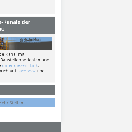
a-Kanäle der
au
be-Kanal mit
 Baustellenberichten und
e
unter diesem Link
.
 auch auf
Facebook
und
Mehr Stellen