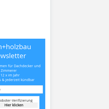
h+holzbau
wsletter
emen für Dachdecker und
Zimmerer
 12 x im Jahr
s & jederzeit kündbar
oboter-Verifizierung
Hier klicken