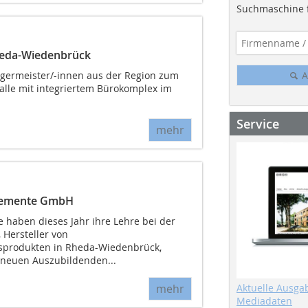
Suchmaschine f
heda-Wiedenbrück
A
rgermeister/-innen aus der Region zum
halle mit integriertem Bürokomplex im
Service
mehr
elemente GmbH
 haben dieses Jahr ihre Lehre bei der
Hersteller von
sprodukten in Rheda-Wiedenbrück,
 neuen Auszubildenden...
mehr
Aktuelle Ausga
Mediadaten