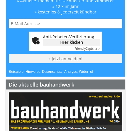
» Aktuelle Themen für Dachdecker und Zimmerer
» 12 x im Jahr
» kostenlos & jederzeit kündbar
Anti-Roboter-Verifizierung
Hier klicken
Friendly
Captcha ⇗
» Jetzt anmelden!
Beispiele, Hinweise: Datenschutz, Analyse, Widerruf
Die aktuelle bauhandwerk