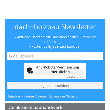
dach+holzbau Newsletter
» Aktuelle Themen für Dachdecker und Zimmerer
» 12 x im Jahr
» kostenlos & jederzeit kündbar
Anti-Roboter-Verifizierung
Hier klicken
Friendly
Captcha ⇗
» Jetzt anmelden!
Beispiele, Hinweise: Datenschutz, Analyse, Widerruf
Die aktuelle bauhandwerk