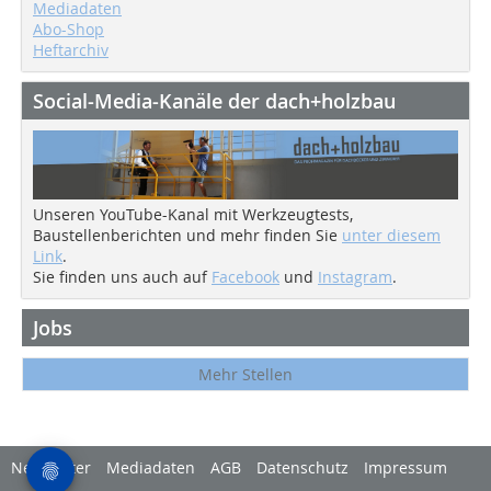
Mediadaten
Abo-Shop
Heftarchiv
Social-Media-Kanäle der dach+holzbau
Unseren YouTube-Kanal mit Werkzeugtests,
Baustellenberichten und mehr finden Sie
unter diesem
Link
.
Sie finden uns auch auf
Facebook
und
Instagram
.
Jobs
Mehr Stellen
Newsletter
Mediadaten
AGB
Datenschutz
Impressum