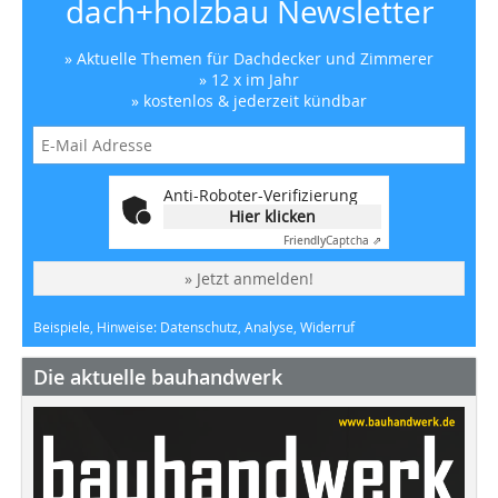
dach+holzbau Newsletter
» Aktuelle Themen für Dachdecker und Zimmerer
» 12 x im Jahr
» kostenlos & jederzeit kündbar
Anti-Roboter-Verifizierung
Hier klicken
Friendly
Captcha ⇗
» Jetzt anmelden!
Beispiele, Hinweise: Datenschutz, Analyse, Widerruf
Die aktuelle bauhandwerk