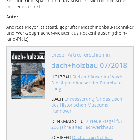
Zeit und Geld sparen und das Absturzrisiko bei der Arbeit
mit Leitern sinkt.
Autor
Andreas Meyer ist staatl. geprüfter Maschinenbau-Techni­ker
und Werkzeugmacher-Meister aus Rockenhausen (Rhein­­
land-Pfalz).
Dieser Artikel erschien in
dach+holzbau 07/2018
HOLZBAU
Stelzenhäuser im Wald:
Die Klippenhäuser der Baumhaus
Lodge
DACH
Entwässerung für das Dach
des Historischen Museums
Hannover
DENKMALSCHUTZ
Neue Ziegel für
200 Jahre altes Fachwerkhaus
SCHIEFER
Dächer von Schloss