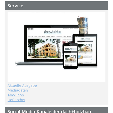
Service
Aktuelle Ausgabe
Mediadaten
Abo-Shop
Heftarchiv
Social-Media-Kanäle der dach+holzbau