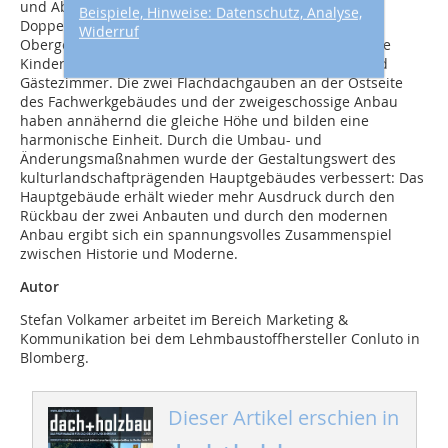
und Abstellraum. Im Erdgeschoss befinden sich eine
Beispiele, Hinweise: Datenschutz, Analyse,
Doppelgarage und ein weiterer Abstellraum, im
Widerruf
Obergeschoss zwei Gäste- beziehungsweise zukünftige
Kinderzimmer, ein Badezimmer sowie ein Arbeits- und
Gästezimmer. Die zwei Flachdachgauben an der Ostseite
des Fachwerkgebäudes und der zweigeschossige Anbau
haben annähernd die gleiche Höhe und bilden eine
harmonische Einheit. Durch die Umbau- und
Änderungsmaßnahmen wurde der Gestaltungswert des
kulturlandschaftprägenden Hauptgebäudes verbessert: Das
Hauptgebäude erhält wieder mehr Ausdruck durch den
Rückbau der zwei Anbauten und durch den modernen
Anbau ergibt sich ein spannungsvolles Zusammenspiel
zwischen Historie und Moderne.
Autor
Stefan Volkamer arbeitet im Bereich Marketing &
Kommunikation bei dem Lehmbaustoffhersteller Conluto in
Blomberg.
Dieser Artikel erschien in