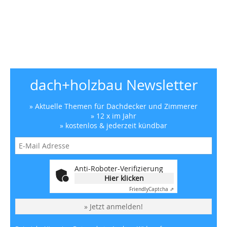
dach+holzbau Newsletter
» Aktuelle Themen für Dachdecker und Zimmerer
» 12 x im Jahr
» kostenlos & jederzeit kündbar
Anti-Roboter-Verifizierung
Hier klicken
Friendly
Captcha ⇗
» Jetzt anmelden!