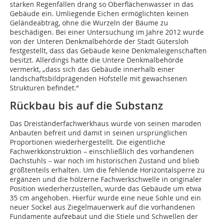
starken Regenfällen drang so Oberflächenwasser in das
Gebäude ein. Umliegende Eichen ermöglichten keinen
Geländeabtrag, ohne die Wurzeln der Bäume zu
beschädigen. Bei einer Untersuchung im Jahre 2012 wurde
von der Unteren Denkmalbehörde der Stadt Gütersloh
festgestellt, dass das Gebäude keine Denkmaleigenschaften
besitzt. Allerdings hatte die Untere Denkmalbehörde
vermerkt, „dass sich das Gebäude innerhalb einer
landschaftsbildprägenden Hofstelle mit gewachsenen
Strukturen befindet.“
Rückbau bis auf die Substanz
Das Dreiständerfachwerkhaus wurde von seinen maroden
Anbauten befreit und damit in seinen ursprünglichen
Proportionen wiederhergestellt. Die eigentliche
Fachwerkkonstruktion – einschließlich des vorhandenen
Dachstuhls – war noch im historischen Zustand und blieb
größtenteils erhalten. Um die fehlende Horizontalsperre zu
ergänzen und die hölzerne Fachwerkschwelle in originaler
Position wiederherzustellen, wurde das Gebäude um etwa
35 cm angehoben. Hierfür wurde eine neue Sohle und ein
neuer Sockel aus Ziegelmauerwerk auf die vorhandenen
Fundamente aufgebaut und die Stiele und Schwellen der