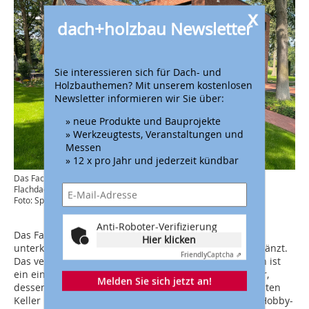
x
dach+holzbau Newsletter
Sie interessieren sich für Dach- und
Holzbauthemen? Mit unserem kostenlosen
Newsletter informieren wir Sie über:
» neue Produkte und Bauprojekte
» Werkzeugtests, Veranstaltungen und
Messen
» 12 x pro Jahr und jederzeit kündbar
Das Fachwerkhaus wurde durch einen zweigeschossigen
Flachdachanbau ergänzt
Foto: Spooren Architekten
Anti-Roboter-Verifizierung
Das Fachwerkhaus wurde durch einen modernen und
Hier klicken
unterkellerten, zweigeschossigen Flachdachanbau ergänzt.
Friendly
Captcha ⇗
Das verbindende Glied zwischen den zwei Baukörpern ist
ein eingerückter, eingeschossiger Flachdachbaukörper,
Melden Sie sich jetzt an!
dessen Dach als Dachterrasse genutzt wird. Im beheizten
Keller befinden sich der Haustechnikraum sowie der Hobby-