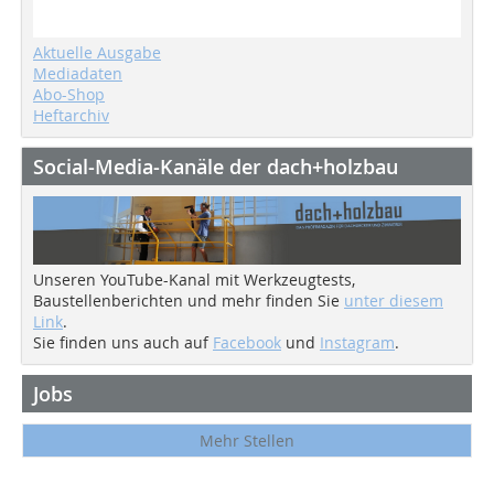
Aktuelle Ausgabe
Mediadaten
Abo-Shop
Heftarchiv
Social-Media-Kanäle der dach+holzbau
Unseren YouTube-Kanal mit Werkzeugtests,
Baustellenberichten und mehr finden Sie
unter diesem
Link
.
Sie finden uns auch auf
Facebook
und
Instagram
.
Jobs
Mehr Stellen