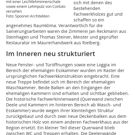
mit einer Leichtlehminnenschale
sich mit denen des
sowie einem Lehmputz von Conluto
bestehenden
versehen
Fachwerkholzes gut und
Foto: Spooren Architekten
schaffen so ein
angenehmes Raumklima. Verantwortlich für die
Sanierungsarbeiten waren die Zimmerei Jan Reckmann aus
Steinhagen und Thomas Steiner, Meister und geprüfter
Restaurator im Maurerhandwerk aus Rietberg.
Im Inneren neu strukturiert
Neue Fenster- und Türöffnungen sowie eine Loggia im
Bereich der ehemaligen Esskammer wurden im Raster der
ursprünglichen Fachwerkkonstruktion eingebracht. Eine
neue Treppe befindet sich im Bereich der ehemaligen
Waschkammer. Beide Balken an den Eingängen der
ehemaligen Kammern sind erhalten und sichtbar geblieben.
Die historische Fachwerkinnenwand (Querwand zwischen
Deele und Kammern im hinteren Bereich ab Wasch- und
Esskammer) wurde wegen ihrer kleinteiligen Struktur
zurückgebaut und durch zwei neue Deckenbalken aus dem
historischen Holz von einem anderen Fachwerkhaus aus der
Region ersetzt. Ein kleiner Teil dieser Querwand blieb
zwischen WC und Treppen erhalten. Die Deelenwände