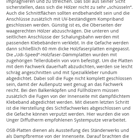
imprägnieren und zu streichen. Das soll aus seiner Sicht
sicherstellen, dass sich die Hölzer nicht zu sehr „schüsseln“.
Auch die Schnittflächen sollten endbehandelt sein und die
Anschlüsse zusätzlich mit UV-beständigem Kompriband
geschlossen werden. Günstig ist es, die Oberseiten der
waagerechten Hölzer abzuschrägen. Die unteren und
seitlichen Anschlüsse der Schalungsbahn werden mit
passenden Klebebändern verklebt. In die Gefache werden
dann schließlich 60 mm dicke Holzfaserplatten eingepasst.
Die „Udi-Speed“-Holzfaser-Dämmplatten wurden mit
zugehörigen Tellerdübeln von vorn befestigt. Um die Platten
mit dem Fachwerk dauerhaft abzudichten, werden sie leicht
schräg angeschnitten und mit Spezialkleber rundum
abgedichtet. Dabei soll die Fuge nicht komplett geschlossen
sein, damit der Außenputz weit genug an das Fachwerk
reicht. Bei den Balkenköpfen und Füllhölzern müssen
zusätzlich die Fugen von der Innenseite mit dampfdichtem
Klebeband abgedichtet werden. Mit diesem letzten Schritt
ist die Herstellung des Sichtfachwerkes abgeschlossen und
die Gefache können verputzt werden. Hier wurden die von
Unger Diffutherm empfohlenen Systemputze verarbeitet.
OSB-Platten dienen als Aussteifung des Ständerwerks und
als Dampfbremse von der Innenseite. Darauf brachten die