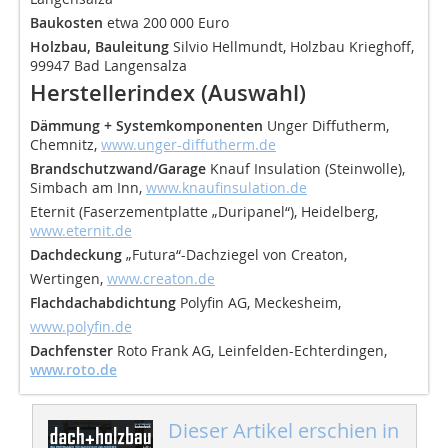
Baukosten
etwa 200 000 Euro
Holzbau, Bauleitung
Silvio Hellmundt, Holzbau Krieghoff,
99947 Bad Langensalza
Herstellerindex (Auswahl)
Dämmung + Systemkomponenten
Unger Diffutherm,
Chemnitz,
www.unger-diffutherm.de
Brandschutzwand/Garage
Knauf Insulation (Steinwolle),
Simbach am Inn,
www.knaufinsulation.de
Eternit (Faserzementplatte „Duripanel“), Heidelberg,
www.eternit.de
Dachdeckung
„Futura“-Dachziegel von Creaton,
Wertingen,
www.creaton.de
Flachdachabdichtung
Polyfin AG, Meckesheim,
www.polyfin.de
Dachfenster
Roto Frank AG, Leinfelden-Echterdingen,
www.roto.de
Dieser Artikel erschien in