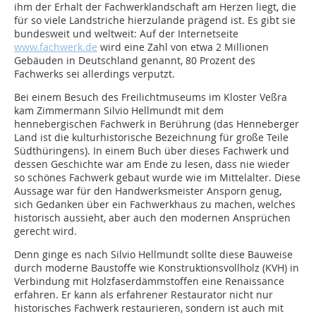
ihm der Erhalt der Fachwerklandschaft am Herzen liegt, die
für so viele Landstriche hierzulande prägend ist. Es gibt sie
bundesweit und weltweit: Auf der Internetseite
www.fachwerk.de
wird eine Zahl von etwa 2 Millionen
Gebäuden in Deutschland genannt, 80 Prozent des
Fachwerks sei allerdings verputzt.
Bei einem Besuch des Freilichtmuseums im Kloster Veßra
kam Zimmermann Silvio Hellmundt mit dem
hennebergischen Fachwerk in Berührung (das Henneberger
Land ist die kulturhistorische Bezeichnung für große Teile
Südthüringens). In einem Buch über dieses Fachwerk und
dessen Geschichte war am Ende zu lesen, dass nie wieder
so schönes Fachwerk gebaut wurde wie im Mittelalter. Diese
Aussage war für den Handwerksmeister Ansporn genug,
sich Gedanken über ein Fachwerkhaus zu machen, welches
historisch aussieht, aber auch den modernen Ansprüchen
gerecht wird.
Denn ginge es nach Silvio Hellmundt sollte diese Bauweise
durch moderne Baustoffe wie Konstruktionsvollholz (KVH) in
Verbindung mit Holzfaserdämmstoffen eine Renaissance
erfahren. Er kann als erfahrener Restaurator nicht nur
historisches Fachwerk restaurieren, sondern ist auch mit