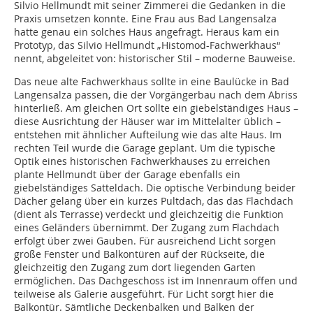
Silvio Hellmundt mit seiner Zimmerei die Gedanken in die
Praxis umsetzen konnte. Eine Frau aus Bad Langensalza
hatte genau ein solches Haus angefragt. Heraus kam ein
Prototyp, das Silvio Hellmundt „Histomod-Fachwerkhaus“
nennt, abgeleitet von: historischer Stil – moderne Bauweise.
Das neue alte Fachwerkhaus sollte in eine Baulücke in Bad
Langensalza passen, die der Vorgängerbau nach dem Abriss
hinterließ. Am gleichen Ort sollte ein giebelständiges Haus –
diese Ausrichtung der Häuser war im Mittelalter üblich –
entstehen mit ähnlicher Aufteilung wie das alte Haus. Im
rechten Teil wurde die Garage geplant. Um die typische
Optik eines historischen Fachwerkhauses zu erreichen
plante Hellmundt über der Garage ebenfalls ein
giebelständiges Satteldach. Die optische Verbindung beider
Dächer gelang über ein kurzes Pultdach, das das Flachdach
(dient als Terrasse) verdeckt und gleichzeitig die Funktion
eines Geländers übernimmt. Der Zugang zum Flachdach
erfolgt über zwei Gauben. Für ausreichend Licht sorgen
große Fenster und Balkontüren auf der Rückseite, die
gleichzeitig den Zugang zum dort liegenden Garten
ermöglichen. Das Dachgeschoss ist im Innenraum offen und
teilweise als Galerie ausgeführt. Für Licht sorgt hier die
Balkontür. Sämtliche Deckenbalken und Balken der