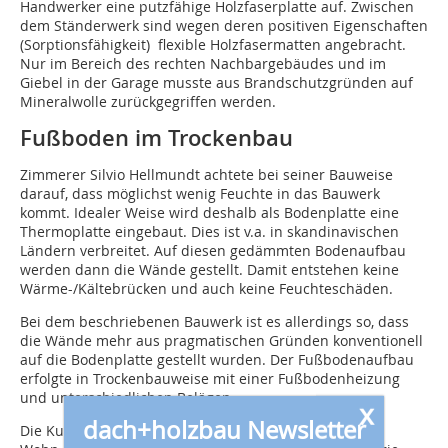
Handwerker eine putzfähige Holzfaserplatte auf. Zwischen
dem Ständerwerk sind wegen deren positiven Eigenschaften
(Sorptionsfähigkeit) flexible Holzfasermatten angebracht.
Nur im Bereich des rechten Nachbargebäudes und im
Giebel in der Garage musste aus Brandschutzgründen auf
Mineralwolle zurückgegriffen werden.
Fußboden im Trockenbau
Zimmerer Silvio Hellmundt achtete bei seiner Bauweise
darauf, dass möglichst wenig Feuchte in das Bauwerk
kommt. Idealer Weise wird deshalb als Bodenplatte eine
Thermoplatte eingebaut. Dies ist v.a. in skandinavischen
Ländern verbreitet. Auf diesen gedämmten Bodenaufbau
werden dann die Wände gestellt. Damit entstehen keine
Wärme-/Kältebrücken und auch keine Feuchteschäden.
Bei dem beschriebenen Bauwerk ist es allerdings so, dass
die Wände mehr aus pragmatischen Gründen konventionell
auf die Bodenplatte gestellt wurden. Der Fußbodenaufbau
erfolgte in Trockenbauweise mit einer Fußbodenheizung
und unterschiedlichen Belägen.
x
dach+holzbau Newsletter
Die Kundschaft entschied sich für rustikale Fliesen im