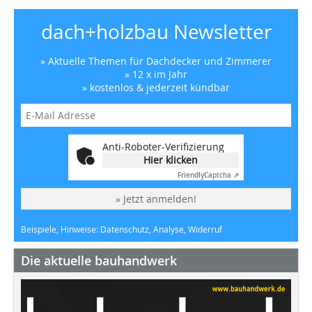
dach+holzbau Newsletter
» Aktuelle Themen für Dachdecker und Zimmerer
» 12 x im Jahr
» kostenlos & jederzeit kündbar
Anti-Roboter-Verifizierung
Hier klicken
Friendly
Captcha ⇗
» Jetzt anmelden!
Beispiele, Hinweise: Datenschutz, Analyse, Widerruf
Die aktuelle bauhandwerk