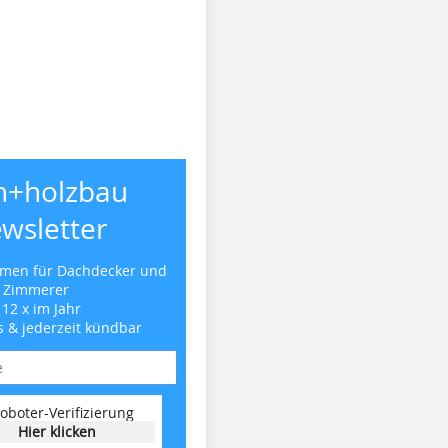
h+holzbau
wsletter
emen für Dachdecker und
Zimmerer
 12 x im Jahr
s & jederzeit kündbar
oboter-Verifizierung
Hier klicken