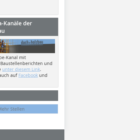
a-Kanäle der
au
be-Kanal mit
 Baustellenberichten und
e
unter diesem Link
.
 auch auf
Facebook
und
Mehr Stellen