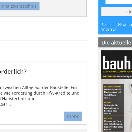
Inhaltsverzeichnis
» J
Beispiele, Hinweis
Widerruf
Die aktuell
orderlich?
inzwischen Alltag auf der Baustelle. Ein
ize wie Förderung durch KfW-Kredite und
i Haustechnik und
er...
mehr