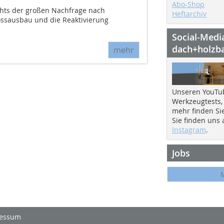
Abo-Shop
hts der großen Nachfrage nach
Heftarchiv
ssausbau und die Reaktivierung
Social-Medi
dach+holzb
mehr
Unseren YouTu
Werkzeugtests,
mehr finden Si
Sie finden uns
Instagram
.
Jobs
essum