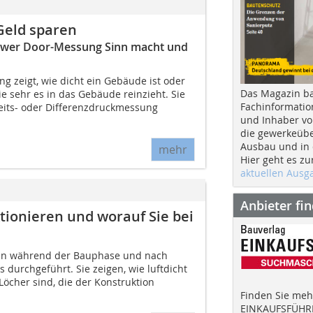
eld sparen
lower Door-Messung Sinn macht und
g zeigt, wie dicht ein Gebäude ist oder
Das Magazin b
e sehr es in das Gebäude reinzieht. Sie
Fachinformatio
heits- oder Differenzdruckmessung
und Inhaber vo
die gewerkeübe
Ausbau und in d
mehr
Hier geht es zu
aktuellen Aus
Anbieter fi
ionieren und worauf Sie bei
en während der Bauphase und nach
s durchgeführt. Sie zeigen, wie luftdicht
öcher sind, die der Konstruktion
Finden Sie mehr
EINKAUFSFÜHRE