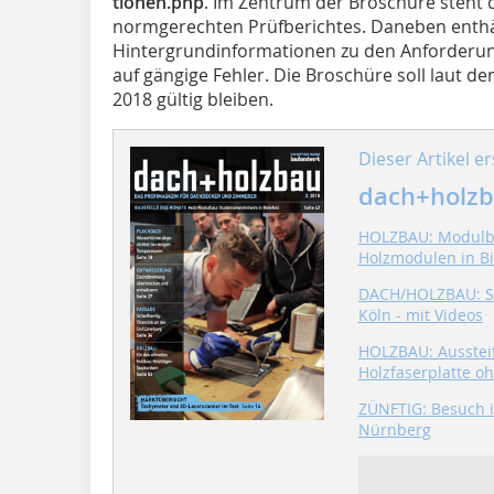
tionen.php
. Im Zentrum der Broschüre steht 
normgerechten Prüfberichtes. Daneben enth
Hintergrundinformationen zu den Anforderun
auf gängige Fehler. Die Broschüre soll laut 
2018 gültig bleiben.
Dieser Artikel er
dach+holzb
HOLZBAU: Modulba
Holzmodulen in Bi
DACH/HOLZBAU: S
Köln - mit Videos
HOLZBAU: Aussteif
Holzfaserplatte o
ZÜNFTIG: Besuch 
Nürnberg