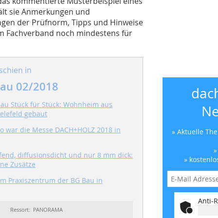
das kommentierte Musterbeispiel eines
ält sie Anmerkungen und
gen der Prüfnorm, Tipps und Hinweise
dem Fachverband noch mindestens für
schien in
au 02/2018
dac
u Stück für Stück: Wohnheim aus
Ne
elefeld gebaut
o war die Messe DACH+HOLZ 2018 in
» Aktuelle Th
»
end, diffusionsdicht und nur 8 mm dick:
» kostenlo
hne Zusätze
im Praxiszentrum der BG Bau in
Anti-R
Ressort: PANORAMA