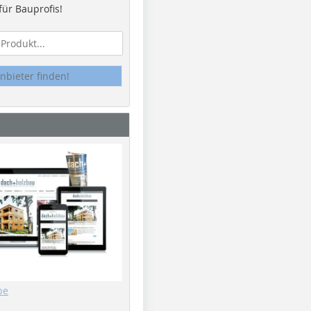
ür Bauprofis!
nbieter finden!
be