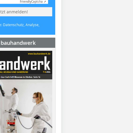
Friendly
Captcha ⇗
etzt anmelden!
e: Datenschutz, Analyse,
e bauhandwerk