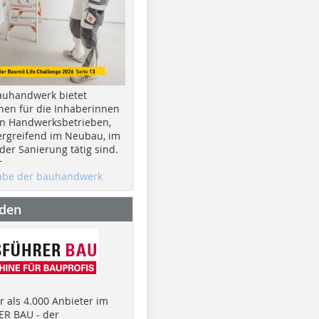
auhandwerk bietet
nen für die Inhaberinnen
n Handwerksbetrieben,
rgreifend im Neubau, im
er Sanierung tätig sind.
r
gabe der bauhandwerk
nden
 als 4.000 Anbieter im
R BAU - der