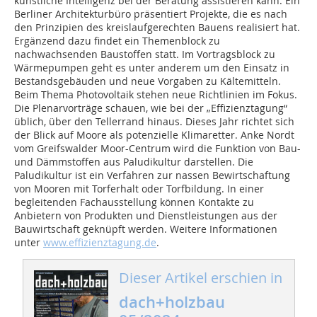
künstliche Intelligenz bei der Beratung assistieren kann. Ein
Berliner Architekturbüro präsentiert Projekte, die es nach
den Prinzipien des kreislaufgerechten Bauens realisiert hat.
Ergänzend dazu findet ein Themenblock zu
nachwachsenden Baustoffen statt. Im ­Vortragsblock zu
Wärmepumpen geht es unter anderem um den Einsatz in
Be­standsgebäuden und neue Vorgaben zu Kältemitteln.
Beim Thema Photovoltaik stehen neue Richtlinien im Fokus.
Die Plenarvorträge schauen, wie bei der „Effizienztagung“
üblich, über den Tellerrand hinaus. Dieses Jahr richtet sich
der Blick auf Moore als potenzielle Klimaretter. Anke Nordt
vom Greifswalder Moor-Centrum wird die Funktion von Bau-
und Dämmstoffen aus Paludikultur darstellen. Die
Paludikultur ist ein Verfahren zur nassen Bewirtschaftung
von Mooren mit Torferhalt oder Torfbildung. In einer
begleitenden Fachausstellung können Kontakte zu
Anbietern von Produkten und Dienstleistungen aus der
Bauwirtschaft geknüpft werden. Weitere Informationen
unter
www.effizienztagung.de
.
Dieser Artikel erschien in
dach+holzbau