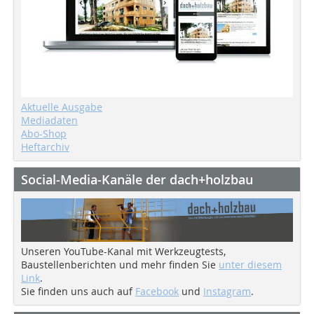
Aktuelle Ausgabe
Mediadaten
Abo-Shop
Heftarchiv
Social-Media-Kanäle der dach+holzbau
Unseren YouTube-Kanal mit Werkzeugtests,
Baustellenberichten und mehr finden Sie
unter diesem
Link
.
Sie finden uns auch auf
Facebook
und
Instagram
.