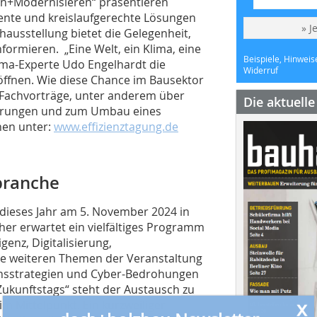
uen+Modernisieren“ präsentieren
iente und kreislaufgerechte Lösungen
» J
ausstellung bietet die Gelegenheit,
formieren. „Eine Welt, ein Klima, eine
Beispiele, Hinweis
lima-Experte Udo Engelhardt die
Widerruf
ffnen. Wie diese Chance im Bausektor
0 Fachvorträge, unter anderem über
Die aktuell
nierungen und zum Umbau eines
nen unter:
www.effizienztagung.de
hbranche
 dieses Jahr am 5. November 2024 in
er erwartet ein vielfältiges Programm
genz, Digitalisierung,
e weiteren Themen der Veranstaltung
onsstrategien und Cyber-Bedrohungen
ukunftstags“ steht der Austausch zu
x
m Mittelpunkt. Ein kurzweiliger
dach+holzbau Newsletter