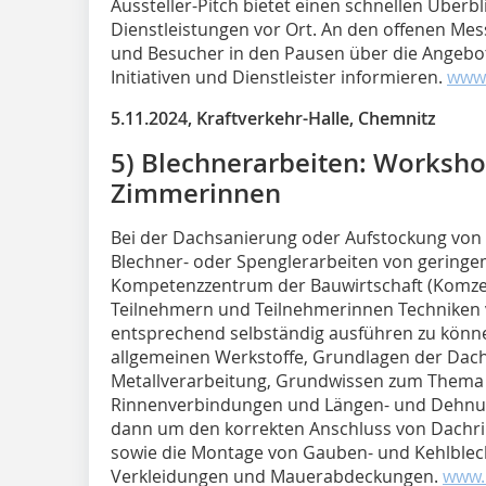
Aussteller-Pitch bietet einen schnellen Überb
Dienstleistungen vor Ort. An den offenen M
und Besucher in den Pausen über die Angebot
Initiativen und Dienstleister informieren.
www.
5.11.2024, Kraftverkehr-Halle, Chemnitz
5) Blechnerarbeiten: Worksh
Zimmerinnen
Bei der Dachsanierung oder Aufstockung von
Blechner- oder Spenglerarbeiten von gering
Kompetenzzentrum der Bauwirtschaft (Komzet
Teilnehmern und Teilnehmerinnen Techniken v
entsprechend selbständig ausführen zu könne
allgemeinen Werkstoffe, Grundlagen der Da
Metallverarbeitung, Grundwissen zum Thema 
Rinnenverbindungen und Längen- und Dehnung
dann um den korrekten Anschluss von Dachri
sowie die Montage von Gauben- und Kehlble
Verkleidungen und Mauerabdeckungen.
www.