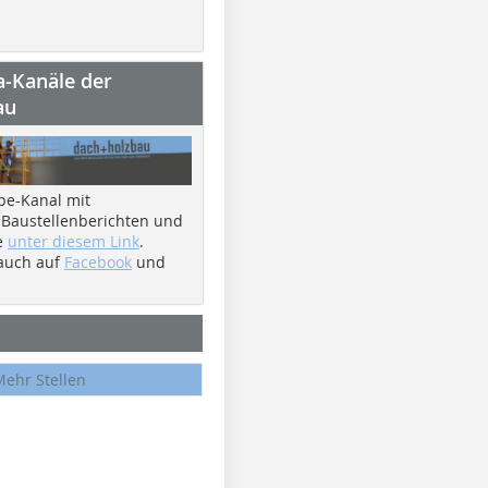
a-Kanäle der
au
be-Kanal mit
 Baustellenberichten und
e
unter diesem Link
.
 auch auf
Facebook
und
Mehr Stellen