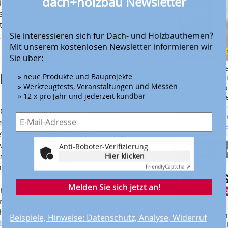
lick über die Produkte und
esseständen können sich Besucherinnen
e unterschiedlicher Verbände,
Sie interessieren sich für Dach- und Holzbauthemen?
zukunft-wissen.com
Mit unserem kostenlosen Newsletter informieren wir
Sie über:
Das Magazin b
» neue Produkte und Bauprojekte
op für Zimmerer und
Fachinformatio
» Werkzeugtests, Veranstaltungen und Messen
und Inhaber vo
» 12 x pro Jahr und jederzeit kündbar
die gewerkeübe
Ausbau und in d
 Gebäuden fallen immer wieder
Hier geht es zu
em Umfang an. In einem Workshop am
aktuellen Aus
 Bau) in Bühl werden den
Anti-Roboter-Verifizierung
ermittelt, um Spenglerarbeiten
Anbieter fi
Hier klicken
n. Theoretische Inhalte behandeln die
Friendly
Captcha ⇗
chentwässerung und
Blechverarbeitung,
Melden Sie sich jetzt an!
sausgleich. In der Praxis geht es
nnen, die Gestaltung des Dachrands
chen, Kaminverwahrungen,
Beispiele, Hinweise: Datenschutz, Analyse, Widerruf
Finden Sie mehr
bfw-suedbaden.de
EINKAUFSFÜHRE