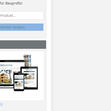
ür Bauprofis!
nbieter finden!
be