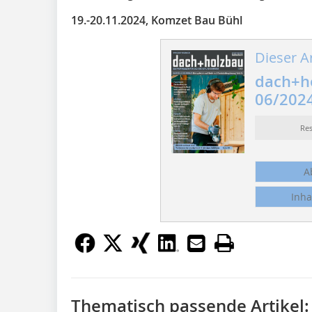
19.-20.11.2024, Komzet Bau Bühl
Dieser Ar
dach+h
06/202
Re
A
Inha
Thematisch passende Artikel: