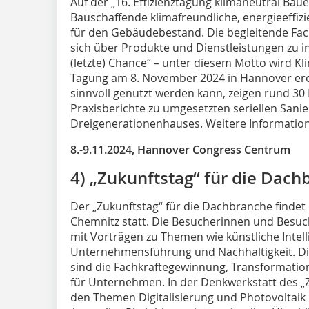
Auf der „16. Effizienztagung klimaneutral Ba
Bauschaffende klimafreundliche, energieeffiz
für den Gebäudebestand. Die begleitende Fach
sich über Produkte und Dienstleistungen zu in
(letzte) Chance“ – unter diesem Motto wird K
Tagung am 8. November 2024 in Hannover erö
sinnvoll genutzt werden kann, zeigen rund 3
Praxisberichte zu umgesetzten seriellen Sa
Dreigenerationenhauses. Weitere Informatio
8.-9.11.2024, Hannover Congress Centrum
4) „Zukunftstag“ für die Dac
Der „Zukunftstag“ für die Dachbranche findet
Chemnitz statt. Die Besucherinnen und Besuch
mit Vorträgen zu Themen wie künstliche Intelli
Unternehmensführung und Nachhaltigkeit. Di
sind die Fachkräftegewinnung, Transformati
für Unternehmen. In der Denkwerkstatt des „Z
den Themen Digitalisierung und Photovoltaik i