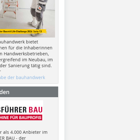
auhandwerk bietet
nen für die Inhaberinnen
n Handwerksbetrieben,
rgreifend im Neubau, im
er Sanierung tätig sind.
r
gabe der bauhandwerk
nden
 als 4.000 Anbieter im
R BAU - der