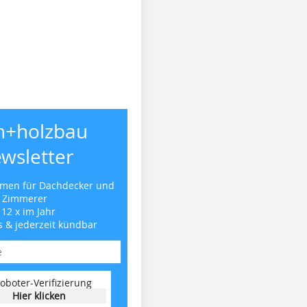
h+holzbau
wsletter
emen für Dachdecker und
Zimmerer
 12 x im Jahr
s & jederzeit kündbar
oboter-Verifizierung
Hier klicken