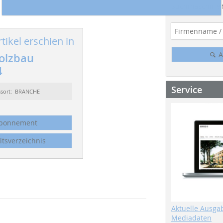
Suchmaschine f
tikel erschien in
A
olzbau
4
Service
ssort: BRANCHE
bonnement
ltsverzeichnis
Aktuelle Ausga
Mediadaten