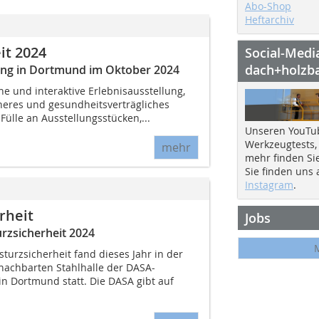
Abo-Shop
Heftarchiv
it 2024
Social-Medi
dach+holzb
lung in Dortmund im Oktober 2024
e und interaktive Erlebnisausstellung,
cheres und gesundheitsverträgliches
 Fülle an Ausstellungsstücken,...
Unseren YouTu
Werkzeugtests,
mehr
mehr finden Si
Sie finden uns
Instagram
.
rheit
Jobs
rzsicherheit 2024
turzsicherheit fand dieses Jahr in der
nachbarten Stahlhalle der DASA-
in Dortmund statt. Die DASA gibt auf