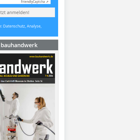
Friendly
Captcha ⇗
etzt anmelden!
e: Datenschutz, Analyse,
e bauhandwerk