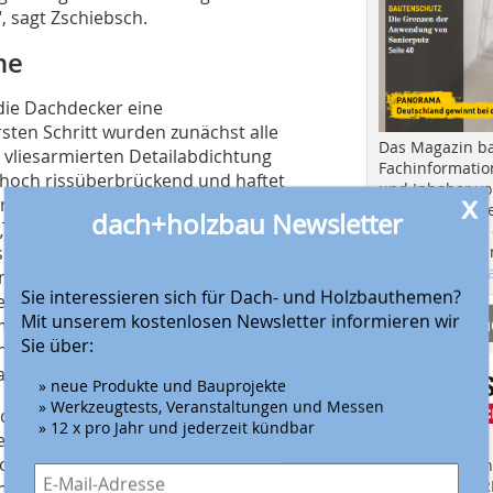
, sagt Zschiebsch.
he
die Dachdecker eine
ten Schritt wurden zunächst alle
Das Magazin b
 vliesarmierten Detailabdichtung
Fachinformatio
st hoch rissüberbrückend und haftet
und Inhaber vo
x
krechten Bauteilanschluss vollflächig.
die gewerkeübe
dach+holzbau Newsletter
Triflex Protect“. Dabei wird das Harz
Ausbau und in d
Hier geht es zu
s von Triflex) eingelegt und schließlich
aktuellen Aus
 mit der Rolle machten den
Sie interessieren sich für Dach- und Holzbauthemen?
leme. Um dem Farbton der
Mit unserem kostenlosen Newsletter informieren wir
Anbieter fi
en, entschied sich der Bauherr für
Sie über:
“ in Blaugrau (7031). Die Wartungswege
arblich abgesetzt.
» neue Produkte und Bauprojekte
» Werkzeugtests, Veranstaltungen und Messen
 des Austauschs der
» 12 x pro Jahr und jederzeit kündbar
n im Dezember 2021 fertiggestellt
oblematisch. Die Farbe sieht sehr gut
Finden Sie mehr
EINKAUFSFÜHRE
uherr. Réne Zschiebsch stimmt ihm zu: