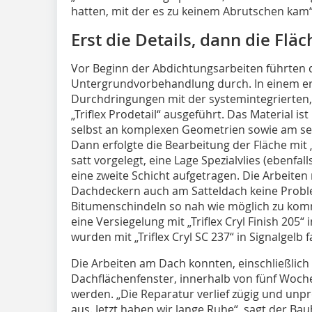
hatten, mit der es zu keinem Abrutschen kam“
Erst die Details, dann die Fläc
Vor Beginn der Abdichtungsarbeiten führten 
Untergrundvorbehandlung durch. In einem ers
Durchdringungen mit der systemintegrierten,
„Triflex Prodetail“ ausgeführt. Das Material i
selbst an komplexen Geometrien sowie am sen
Dann erfolgte die Bearbeitung der Fläche mit „
satt vorgelegt, eine Lage Spezialvlies (ebenfall
eine zweite Schicht aufgetragen. Die Arbeiten
Dachdeckern auch am Satteldach keine Prob
Bitumenschindeln so nah wie möglich zu komm
eine Versiegelung mit „Triflex Cryl Finish 205
wurden mit „Triflex Cryl SC 237“ in Signalgelb f
Die Arbeiten am Dach konnten, einschließlich
Dachflächenfenster, innerhalb von fünf Woche
werden. „Die Reparatur verlief zügig und unpr
aus. Jetzt haben wir lange Ruhe“, sagt der Ba