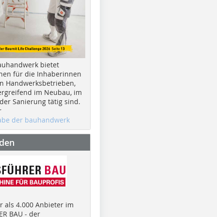
auhandwerk bietet
nen für die Inhaberinnen
n Handwerksbetrieben,
rgreifend im Neubau, im
er Sanierung tätig sind.
r
gabe der bauhandwerk
nden
 als 4.000 Anbieter im
R BAU - der