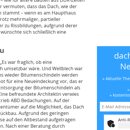
ir vermuten, dass das Dach, wie der
en stammt – wenn es am Haupthaus
Trotz mehrmaliger, partieller
 zu Rissbildungen, aufgrund derer
wünschte sich schließlich eine
au
dac
Es war fraglich, ob eine
Ne
ch umsetzbar wäre. Und Wellblech war
n es wieder Bitumenschindeln werden
» Aktuelle Th
ot für eine Neueindeckung vor, das er
e Entsorgung der Bitumenschindeln als
»
 Eine befreundete Architektin verwies
» kostenlo
trieb ABD Bedachungen. Auf der
entümer auf die Möglichkeit, das Dach
 Rückbau. Aufgrund des geringen
ese auf den Altbestand aufgetragen
Anti-R
sen. Nach einer Beratung durch