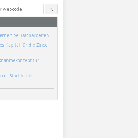
erheit bei Dacharbeiten
s Kapitel für die Zinco
knahmekonzept für
erer Start in die
Foto: Triflex
Foto: Triflex
Foto: Trifl