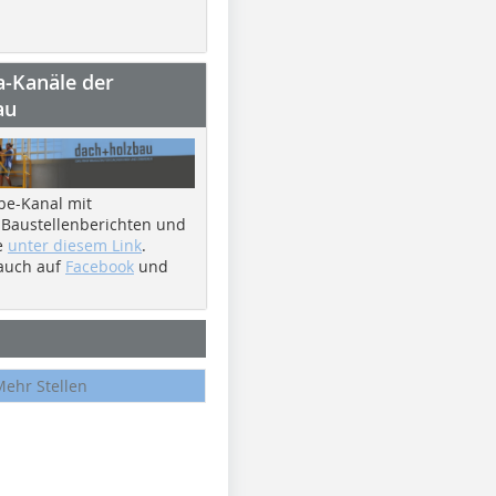
a-Kanäle der
au
be-Kanal mit
 Baustellenberichten und
e
unter diesem Link
.
 auch auf
Facebook
und
Mehr Stellen