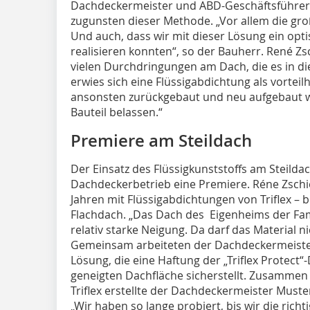
Dachdeckermeister und ABD-Geschäftsführer 
zugunsten dieser Methode. „Vor allem die gr
Und auch, dass wir mit dieser Lösung ein op
realisieren konnten“, so der Bauherr. René Zs
vielen Durchdringungen am Dach, die es in di
erwies sich eine Flüssigabdichtung als vorteilh
ansonsten zurückgebaut und neu aufgebaut w
Bauteil belassen.“
Premiere am Steildach
Der Einsatz des Flüssigkunststoffs am Steilda
Dachdeckerbetrieb eine Premiere. Réne Zschie
Jahren mit Flüssigabdichtungen von Triflex – 
Flachdach. „Das Dach des Eigenheims der Fami
relativ starke Neigung. Da darf das Material ni
Gemeinsam arbeiteten der Dachdeckermeister 
Lösung, die eine Haftung der „Triflex Protect
geneigten Dachfläche sicherstellt. Zusamme
Triflex erstellte der Dachdeckermeister Must
„Wir haben so lange probiert, bis wir die rich