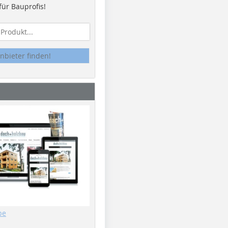
ür Bauprofis!
nbieter finden!
be