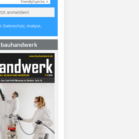
Friendly
Captcha ⇗
etzt anmelden!
e: Datenschutz, Analyse,
e bauhandwerk