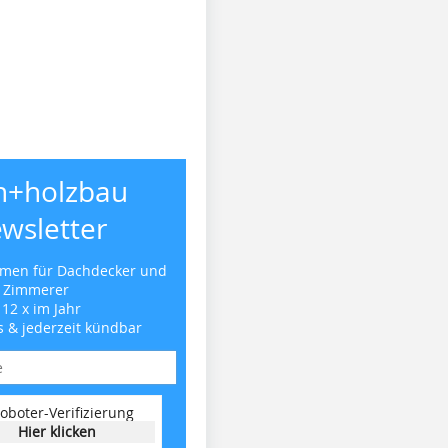
h+holzbau
wsletter
emen für Dachdecker und
Zimmerer
 12 x im Jahr
s & jederzeit kündbar
oboter-Verifizierung
Hier klicken