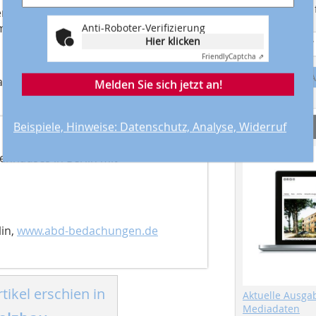
Suchmaschine f
ndes wie dauerhaftes Ergebnis erzielt,
ere ist uns echt geglückt!“
Anti-Roboter-Verifizierung
Hier klicken
Friendly
Captcha ⇗
A
ratung bei der Triflex GmbH & Co. KG in
Melden Sie sich jetzt an!
Service
Beispiele, Hinweise: Datenschutz, Analyse, Widerruf
enhauses in Berlin mit
in,
www.abd-bedachungen.de
tikel erschien in
Aktuelle Ausga
Mediadaten