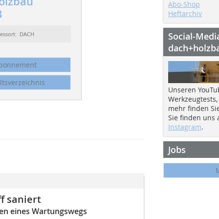
olzbau
Abo-Shop
3
Heftarchiv
essort: DACH
Social-Medi
dach+holzb
bonnement
ltsverzeichnis
Unseren YouTu
Werkzeugtests,
mehr finden Si
Sie finden uns
Instagram
.
Jobs
f saniert
ngen eines Wartungswegs