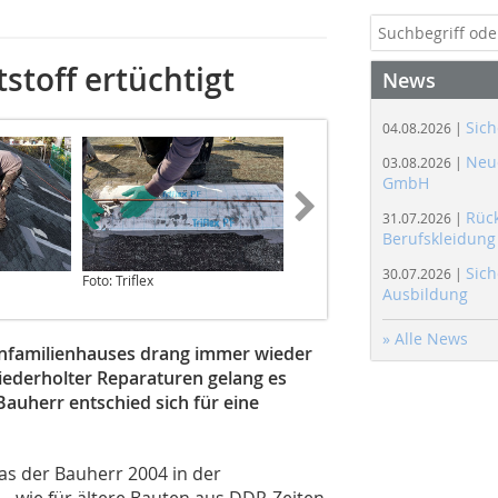
stoff ertüchtigt
News
Sich
04.08.2026 |
Neue
03.08.2026 |
GmbH
Rüc
31.07.2026 |
Berufskleidung
Sich
30.07.2026 |
Foto: Triflex
Foto: Triflex
Ausbildung
» Alle News
infamilienhauses drang immer wieder
wiederholter Reparaturen gelang es
Bauherr entschied sich für eine
as der Bauherr 2004 in der
 – wie für ältere Bauten aus DDR-Zeiten