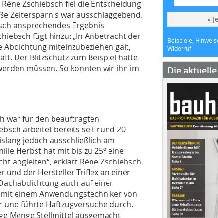
Réne Zschiebsch fiel die Entscheidung
oße Zeitersparnis war ausschlaggebend.
» J
tisch ansprechendes Ergebnis
chiebsch fügt hinzu: „In Anbetracht der
Beispiele, Hinweis
e Abdichtung miteinzubeziehen galt,
Widerruf
aft. Der Blitzschutz zum Beispiel hätte
erden müssen. So konnten wir ihn im
Die aktuell
ch war für den beauftragten
bsch arbeitet bereits seit rund 20
bislang jedoch ausschließlich am
lie Herbst hat mit bis zu 25º eine
cht abgleiten“, erklärt Réne Zschiebsch.
und der Hersteller Triflex an einer
“-Dachabdichtung auch auf einer
n mit einem Anwendungstechniker von
er und führte Haftzugversuche durch.
tige Menge Stellmittel ausgemacht