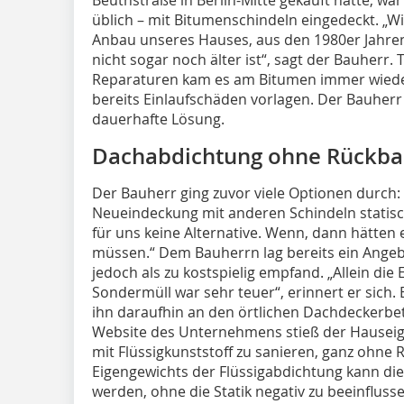
üblich – mit Bitumenschindeln eingedeckt. „W
Anbau unseres Hauses, aus den 1980er Jahr
nicht sogar noch älter ist“, sagt der Bauherr. 
Reparaturen kam es am Bitumen immer wieder
bereits Einlaufschäden vorlagen. Der Bauherr 
dauerhafte Lösung.
Dachabdichtung ohne Rückb
Der Bauherr ging zuvor viele Optionen durch: „
Neueindeckung mit anderen Schindeln statis
für uns keine Alternative. Wenn, dann hätte
müssen.“ Dem Bauherrn lag bereits ein Angeb
jedoch als zu kostspielig empfand. „Allein di
Sondermüll war sehr teuer“, erinnert er sich.
ihn daraufhin an den örtlichen Dachdeckerbe
Website des Unternehmens stieß der Hauseig
mit Flüssigkunststoff zu sanieren, ganz ohne
Eigengewichts der Flüssigabdichtung kann di
werden, ohne die Statik negativ zu beeinflus