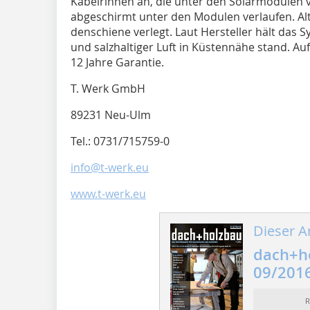
Kabelrinnen an, die unter den Solarmodulen 
abgeschirmt unter den Modulen verlaufen. Alt
denschiene verlegt. Laut Hersteller hält da
und salzhaltiger Luft in Küstennähe stand. Auf
12 Jahre Garantie.
T. Werk GmbH
89231 Neu-Ulm
Tel.: 0731/715759-0
info@t-werk.eu
www.t-werk.eu
Dieser Ar
dach+h
09/201
R