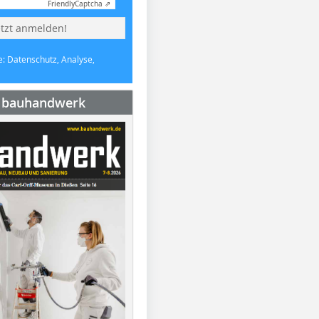
Friendly
Captcha ⇗
etzt anmelden!
e: Datenschutz, Analyse,
e bauhandwerk