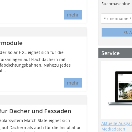
Suchmaschine f
mehr
A
armodule
Service
r Solar F XL eignet sich für die
ltaikanlagen auf Flachdächern mit
ffabdichtungsbahnen. Nahezu jedes
...
mehr
für Dächer und Fassaden
olarsystem Match Slate eignet sich
Aktuelle Ausga
 auf Dächern als auch für die Installation
Mediadaten