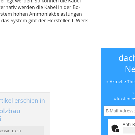
verlegt werden. So können die Kabel
ernativ werden die Kabel in der Bo­
s System hohen Ammoniakbelastungen
 das System gibt der Hersteller T. Werk
dac
Ne
» Aktuelle Th
»
» kostenlo
tikel erschien in
olzbau
6
Anti-R
essort: DACH