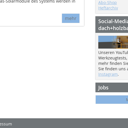
las-Solarmodule des Systems werden in
Abo-Shop
Heftarchiv
mehr
Social-Medi
dach+holzb
Unseren YouTu
Werkzeugtests,
mehr finden Si
Sie finden uns
Instagram
.
Jobs
essum