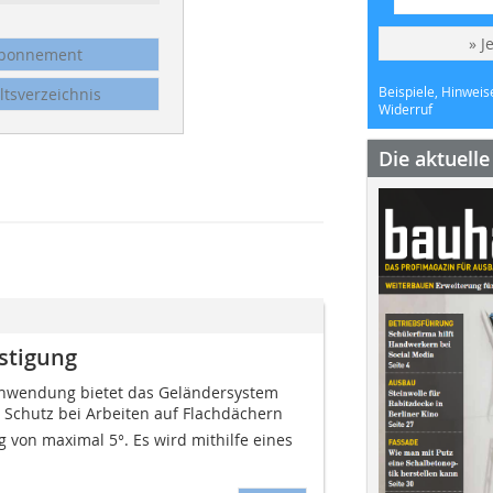
» J
bonnement
Beispiele, Hinweis
ltsverzeichnis
Widerruf
Die aktuell
stigung
nwendung bietet das Geländersystem
d Schutz bei Arbeiten auf Flachdächern
 von maximal 5°. Es wird mithilfe eines