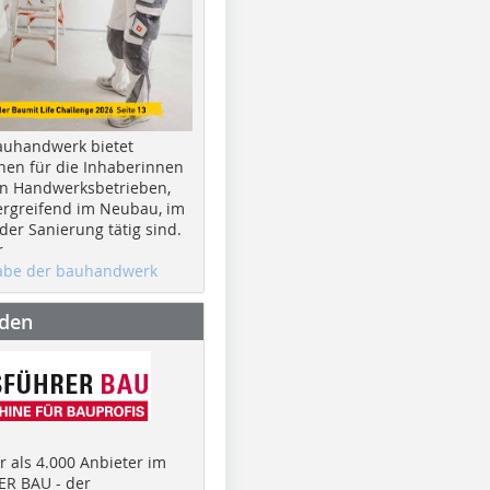
auhandwerk bietet
nen für die Inhaberinnen
n Handwerksbetrieben,
rgreifend im Neubau, im
er Sanierung tätig sind.
r
gabe der bauhandwerk
nden
 als 4.000 Anbieter im
R BAU - der