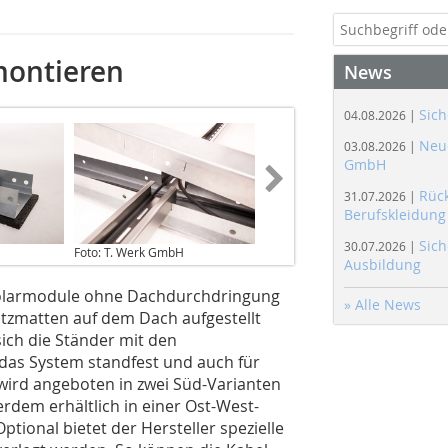
montieren
News
Sich
04.08.2026 |
Neue
03.08.2026 |
GmbH
Rüc
31.07.2026 |
Berufskleidung
Sich
30.07.2026 |
Foto: T. Werk GmbH
Ausbildung
Solarmodule ohne Dachdurchdringung
» Alle News
tzmatten auf dem Dach aufgestellt
sich die Ständer mit den
 das System standfest und auch für
 wird angeboten in zwei Süd-Varianten
erdem erhältlich in einer Ost-West-
tional bietet der Hersteller spezielle