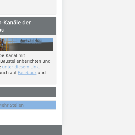
a-Kanäle der
au
be-Kanal mit
 Baustellenberichten und
e
unter diesem Link
.
 auch auf
Facebook
und
Mehr Stellen