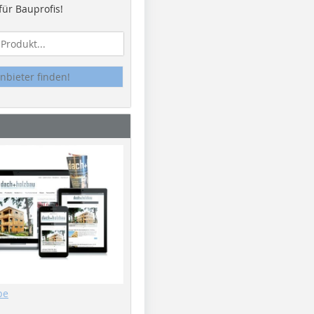
ür Bauprofis!
nbieter finden!
be