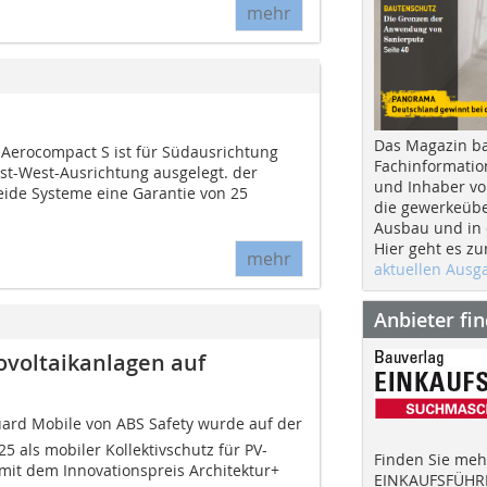
mehr
Das Magazin b
Aerocompact S ist für Südausrichtung
Fachinformatio
t-West-Ausrichtung ausgelegt. der
und Inhaber vo
eide Systeme eine Garantie von 25
die gewerkeübe
Ausbau und in d
Hier geht es zu
mehr
aktuellen Aus
Anbieter fi
ovoltaikanlagen auf
uard Mobile von ABS Safety wurde auf der
 als mobiler Kollektivschutz für PV-
Finden Sie mehr
mit dem Innovationspreis Architektur+
EINKAUFSFÜHRE