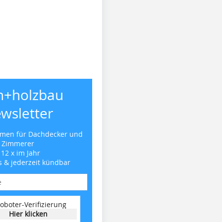
h+holzbau
wsletter
emen für Dachdecker und
Zimmerer
 12 x im Jahr
s & jederzeit kündbar
oboter-Verifizierung
Hier klicken