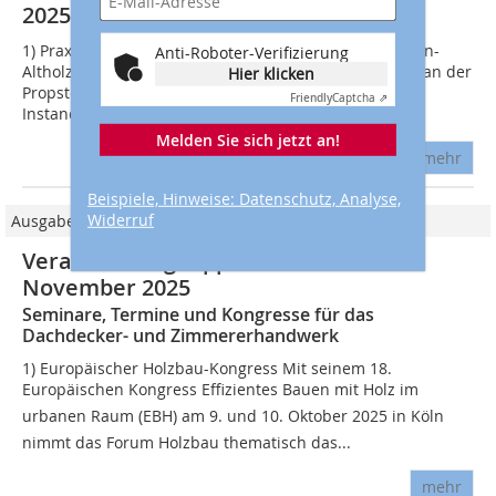
2025
1) Praxisworkshop: Instandsetzungsarbeiten mit Eichen-
Anti-Roboter-Verifizierung
Altholz In einem Praxisworkshop am 24. und 25. April an der
Hier klicken
Propstei Johannesberg in Fulda geht es um
Friendly
Captcha ⇗
Instandsetzungsarbeiten an historischen...
Melden Sie sich jetzt an!
mehr
Beispiele, Hinweise: Datenschutz, Analyse,
Widerruf
Ausgabe 06/2025
Veranstaltungstipps im Oktober &
November 2025
Seminare, Termine und Kongresse für das
Dachdecker- und Zimmererhandwerk
1) Europäischer Holzbau-Kongress Mit seinem 18.
Europäischen Kongress Effizientes Bauen mit Holz im
urbanen Raum (EBH) am 9. und 10. Oktober 2025 in Köln
nimmt das Forum Holzbau thematisch das...
mehr