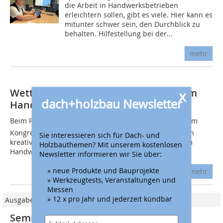
die Arbeit in Handwerksbetrieben
erleichtern sollen, gibt es viele. Hier kann es
mitunter schwer sein, den Durchblick zu
behalten. Hilfestellung bei der...
mehr
Wettbewerb für innovative Ansätze im
x
dach+holzbau Newsletter
Handwerk - jetzt bewerben!
Beim Pitch im Handwerk, der am 13. März 2025 auf dem
Kongress Zukunft Handwerk ausgetragen wird, werden
Sie interessieren sich für Dach- und
kreative Ideen und neue Herangehensweisen aus dem
Holzbauthemen? Mit unserem kostenlosen
Handwerksalltag gesucht, die zum Erfolg...
Newsletter informieren wir Sie über:
» neue Produkte und Bauprojekte
mehr
» Werkzeugtests, Veranstaltungen und
Messen
» 12 x pro Jahr und jederzeit kündbar
Ausgabe 02/2025
Seminare + Termine von April bis Juni