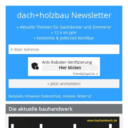
dach+holzbau Newsletter
» Aktuelle Themen für Dachdecker und Zimmerer
» 12 x im Jahr
» kostenlos & jederzeit kündbar
Anti-Roboter-Verifizierung
Hier klicken
Friendly
Captcha ⇗
» Jetzt anmelden!
Beispiele, Hinweise: Datenschutz, Analyse, Widerruf
Die aktuelle bauhandwerk