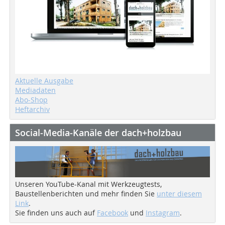
Aktuelle Ausgabe
Mediadaten
Abo-Shop
Heftarchiv
Social-Media-Kanäle der dach+holzbau
Unseren YouTube-Kanal mit Werkzeugtests,
Baustellenberichten und mehr finden Sie
unter diesem
Link
.
Sie finden uns auch auf
Facebook
und
Instagram
.