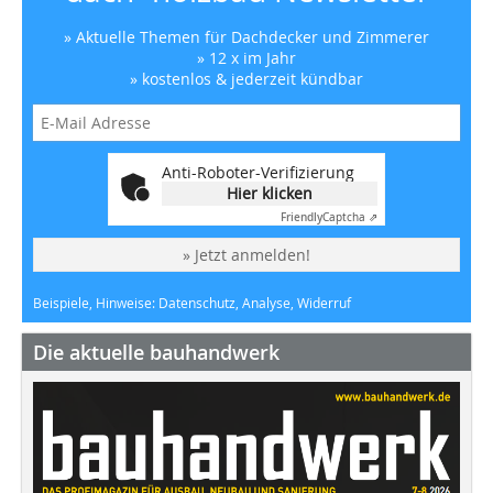
» Aktuelle Themen für Dachdecker und Zimmerer
» 12 x im Jahr
» kostenlos & jederzeit kündbar
Anti-Roboter-Verifizierung
Hier klicken
Friendly
Captcha ⇗
» Jetzt anmelden!
Beispiele, Hinweise: Datenschutz, Analyse, Widerruf
Die aktuelle bauhandwerk