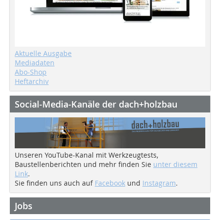
Aktuelle Ausgabe
Mediadaten
Abo-Shop
Heftarchiv
Social-Media-Kanäle der dach+holzbau
Unseren YouTube-Kanal mit Werkzeugtests,
Baustellenberichten und mehr finden Sie
unter diesem
Link
.
Sie finden uns auch auf
Facebook
und
Instagram
.
Jobs