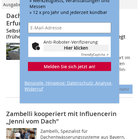
» Werkzeugtests, Veranstaltungen und
Ausgabe 08/2022
Messen
» 12 x pro Jahr und jederzeit kündbar
Dachsanierung für Industriehalle in
Erfurt
Selbstklebende EPDM-Dachbahnen von Elevate
(früher: Firestone) erstmals in Deutschland verlegt
Anti-Roboter-Verifizierung
Das Unternehmen Pels gehört zu den
Hier klicken
traditionsreichsten Erfurter
Friendly
Captcha ⇗
Industriebetrieben. An seinem Standort im
nördlichen Stadtteil Erfurt-Ilversgehofen
Melden Sie sich jetzt an!
produzierte das Unternehmen als Berlin-
Erfurter...
Beispiele, Hinweise: Datenschutz, Analyse,
Widerruf
mehr
Zambelli kooperiert mit Influencerin
„Jenni vom Dach“
Zambelli, Spezialist für
Dachentwässerungssysteme aus Bayern,