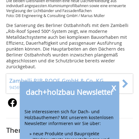
Die beiden Gleishallen erhielten eine neue Dachverkleidung aus
individuell angepassten Aluminiumprofilbahnen sowie eine erneuerte
Verglasung der Lichtbänder und Fassadenflächen
Foto: DB Engineering & Consulting GmbH / Marius Müller
Die Sanierung des Berliner Ostbahnhofs mit dem Zambelli
„Rib-Roof Speed 500“-System zeigt, wie moderne
Metalldachsysteme auch bei komplexen Bauvorhaben mit
Effizienz, Dauerhaftigkeit und passgenauer Ausführung
punkten können. Die Hauptarbeiten an den Dächern des
Berliner Ostbahnhofs wurden inzwischen plangemäß
abgeschlossen und die Schutzbrücke bereits wieder
zurückgebaut.
Zambelli RIB-ROOF GmbH & Co. KG
x
94569 Stephansposching
dach+holzbau Newsletter
Sie interessieren sich für Dach- und
Holzbauthemen? Mit unserem kostenlosen
Newsletter informieren wir Sie über:
Thematisch passende Artikel:
» neue Produkte und Bauprojekte