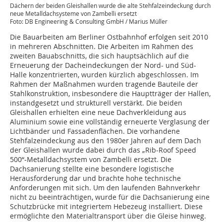
Dächern der beiden Gleishallen wurde die alte Stehfalzeindeckung durch
neue Metalldachsysteme von Zambelli ersetzt
Foto: DB Engineering & Consulting GmbH / Marius Müller
Die Bauarbeiten am Berliner Ostbahnhof erfolgen seit 2010
in mehreren Abschnitten. Die Arbeiten im Rahmen des
zweiten Bauabschnitts, die sich hauptsächlich auf die
Erneuerung der Dacheindeckungen der Nord- und Süd-
Halle konzentrierten, wurden kürzlich abgeschlossen. Im
Rahmen der Maßnahmen wurden tragende Bauteile der
Stahlkonstruktion, insbesondere die Hauptträger der Hallen,
instandgesetzt und strukturell verstärkt. Die beiden
Gleishallen erhielten eine neue Dachverkleidung aus
Aluminium sowie eine vollständig erneuerte Verglasung der
Lichtbänder und Fassadenflächen. Die vorhandene
Stehfalzeindeckung aus den 1980er Jahren auf dem Dach
der Gleishallen wurde dabei durch das „Rib-Roof Speed
500“-Metalldachsystem von Zambelli ersetzt. Die
Dachsanierung stellte eine besondere logistische
Herausforderung dar und brachte hohe technische
Anforderungen mit sich. Um den laufenden Bahnverkehr
nicht zu beeinträchtigen, wurde für die Dachsanierung eine
Schutzbrücke mit integriertem Hebezeug installiert. Diese
ermöglichte den Materialtransport über die Gleise hinweg.