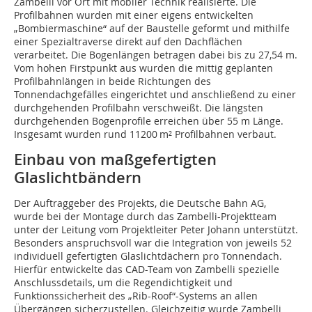
Zambelli vor Ort mit mobiler Technik realisierte. Die
Profilbahnen wurden mit einer eigens entwickelten
„Bombiermaschine“ auf der Baustelle geformt und mithilfe
einer Spezialtraverse direkt auf den Dachflächen
verarbeitet. Die Bogenlängen betragen dabei bis zu 27,54 m.
Vom hohen Firstpunkt aus wurden die mittig geplanten
Profilbahnlängen in beide Richtungen des
Tonnendachgefälles eingerichtet und anschließend zu einer
durchgehenden Profilbahn verschweißt. Die längsten
durchgehenden Bogenprofile erreichen über 55 m Länge.
Insgesamt wurden rund 11200 m² Profilbahnen verbaut.
Einbau von maßgefertigten
Glaslichtbändern
Der Auftraggeber des Projekts, die Deutsche Bahn AG,
wurde bei der Montage durch das Zambelli-Projektteam
unter der Leitung vom Projektleiter Peter Johann unterstützt.
Besonders anspruchsvoll war die Integration von jeweils 52
individuell gefertigten Glaslichtdächern pro Tonnendach.
Hierfür entwickelte das CAD-Team von Zambelli spezielle
Anschlussdetails, um die Regendichtigkeit und
Funktionssicherheit des „Rib-Roof“-Systems an allen
Übergängen sicherzustellen. Gleichzeitig wurde Zambelli