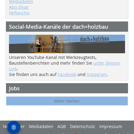
Mediadaten
Abo-Shop
Heftarchiv
Social-Media-Kanäle der dach+holzbau
Unseren YouTube-Kanal mit Werkzeugtests,
Baustellenberichten und mehr finden Sie
unter diesem
Link
.
Sie finden uns auch auf
Facebook
und
Instagram
.
Jobs
Mehr Stellen
Newsletter
Mediadaten
AGB
Datenschutz
Impressum