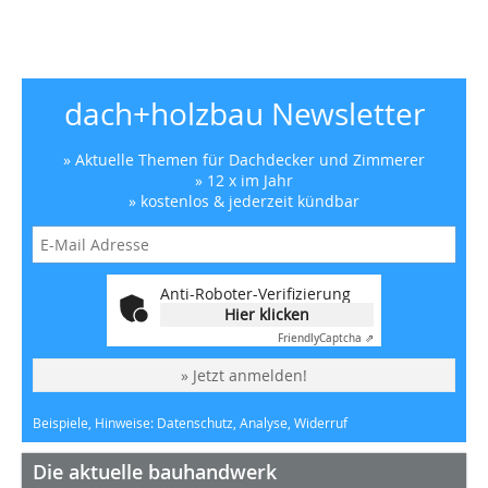
dach+holzbau Newsletter
» Aktuelle Themen für Dachdecker und Zimmerer
» 12 x im Jahr
» kostenlos & jederzeit kündbar
Anti-Roboter-Verifizierung
Hier klicken
Friendly
Captcha ⇗
» Jetzt anmelden!
Beispiele, Hinweise: Datenschutz, Analyse, Widerruf
Die aktuelle bauhandwerk