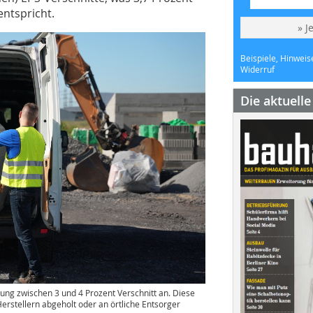
ntspricht.
» J
Beispiele, Hinweis
Widerruf
Die aktuell
ng zwischen 3 und 4 Prozent Verschnitt an. Diese
stellern abgeholt oder an örtliche Entsorger