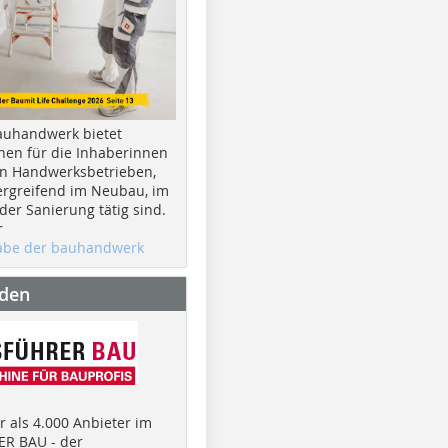
auhandwerk bietet
nen für die Inhaberinnen
n Handwerksbetrieben,
rgreifend im Neubau, im
er Sanierung tätig sind.
r
gabe der bauhandwerk
nden
 als 4.000 Anbieter im
R BAU - der