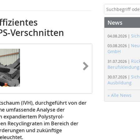
fizientes
News
S-Verschnitten
Sich
04.08.2026 |
Neue
03.08.2026 |
GmbH
Rüc
31.07.2026 |
Berufskleidung
Sich
30.07.2026 |
Ausbildung
» Alle News
tschaum (IVH), durchgeführt von der
ine umfassende Analyse der
n expandiertem Polystyrol-
en Recyclingraten im Bereich der
orderungen und zukünftige
eleuchtet.