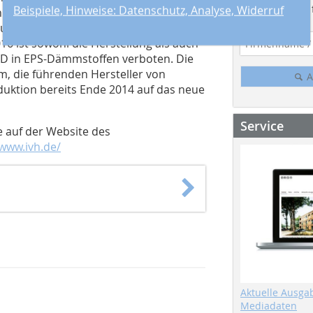
Suchmaschine f
Beispiele, Hinweise: Datenschutz, Analyse, Widerruf
Linie an der nachgewiesenen hohen
de erreichen, bevor sie beim Abriss
6 ist sowohl die Herstellung als auch
D in EPS-Dämmstoffen verboten. Die
m, die führenden Hersteller von
A
ktion bereits Ende 2014 auf das neue
Service
e auf der Website des
/www.ivh.de/
Aktuelle Ausga
Mediadaten