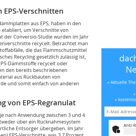
n EPS-Verschnitten
edämmplatten aus EPS, haben in den
etabliert, um Verschnitte von
ut der Conversio-Studie wurden im Jahr
enverschnitte recycelt. Betrachtet man
ffabfälle, die das Flammschutzmittel
dac
hes Recycling gesetzlich zulässig ist,
EPS-Dämmstoffe recycelt oder
Ne
ben den bereits beschriebenen
aterial aus Rückbauten von
» Aktuelle Th
rde und somit einfach von anderen
»
» kostenlo
ng von EPS-Regranulat
 je nach Anwendung zwischen 3 und 4
entweder über ein Rücknahmesystem
Anti-R
rtliche Entsorger übergeben. Im Jahr
en) EPS-Verschnitte, was 3,7 Prozent