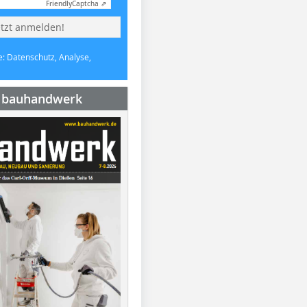
Friendly
Captcha ⇗
etzt anmelden!
e: Datenschutz, Analyse,
e bauhandwerk