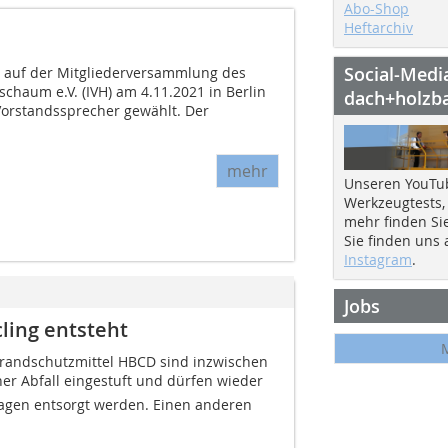
Abo-Shop
Heftarchiv
Social-Medi
 auf der Mitgliederversammlung des
chaum e.V. (IVH) am 4.11.2021 in Berlin
dach+holzb
orstandssprecher gewählt. Der
mehr
Unseren YouTu
Werkzeugtests,
mehr finden Si
Sie finden uns
Instagram
.
Jobs
cling entsteht
andschutzmittel HBCD sind inzwischen
her Abfall eingestuft und dürfen wieder
agen entsorgt werden. Einen anderen