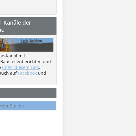
a-Kanäle der
au
be-Kanal mit
 Baustellenberichten und
e
unter diesem Link
.
 auch auf
Facebook
und
Mehr Stellen