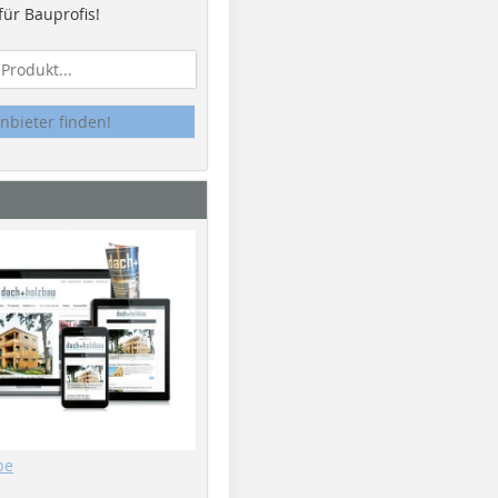
ür Bauprofis!
nbieter finden!
be