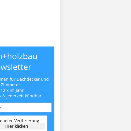
h+holzbau
wsletter
emen für Dachdecker und
Zimmerer
 12 x im Jahr
s & jederzeit kündbar
oboter-Verifizierung
Hier klicken