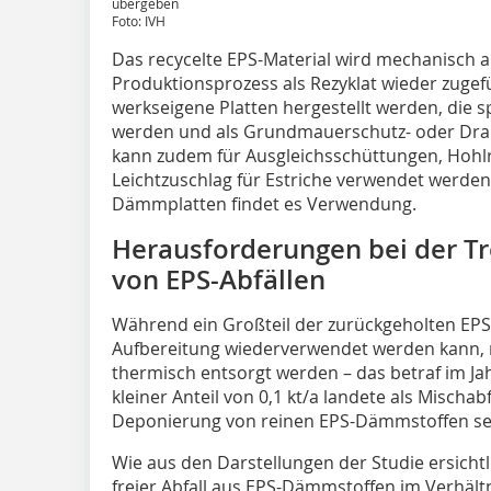
übergeben
Foto: IVH
Das recycelte EPS-Material wird mechanisch 
Produktionsprozess als Rezyklat wieder zugef
werkseigene Platten hergestellt werden, die s
werden und als Grundmauerschutz- oder Drai
kann zudem für Ausgleichsschüttungen, Ho
Leichtzuschlag für Estriche verwendet werden
Dämmplatten findet es Verwendung.
Herausforderungen bei der T
von EPS-Abfällen
Während ein Großteil der zurückgeholten EP
Aufbereitung wiederverwendet werden kann, 
thermisch entsorgt werden – das betraf im Jah
kleiner Anteil von 0,1 kt/a landete als Mischa
Deponierung von reinen EPS-Dämmstoffen seit 
Wie aus den Darstellungen der Studie ersichtlic
freier Abfall aus EPS-Dämmstoffen im Verhältn