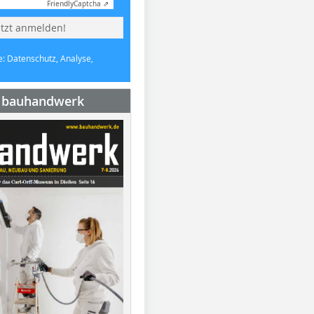
Friendly
Captcha ⇗
etzt anmelden!
e: Datenschutz, Analyse,
e bauhandwerk