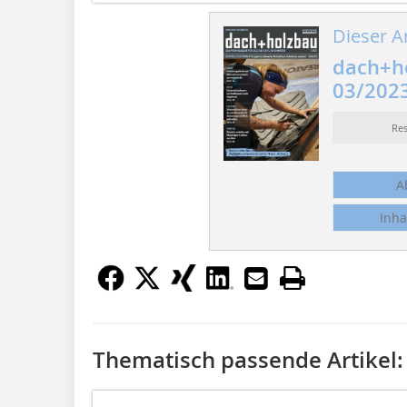
Dieser Ar
dach+h
03/202
Re
A
Inha
Thematisch passende Artikel: