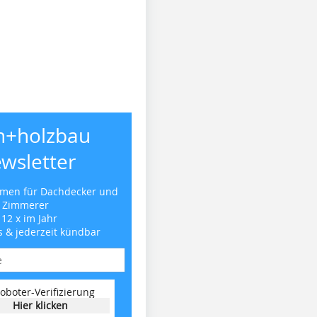
h+holzbau
wsletter
emen für Dachdecker und
Zimmerer
 12 x im Jahr
s & jederzeit kündbar
oboter-Verifizierung
Hier klicken