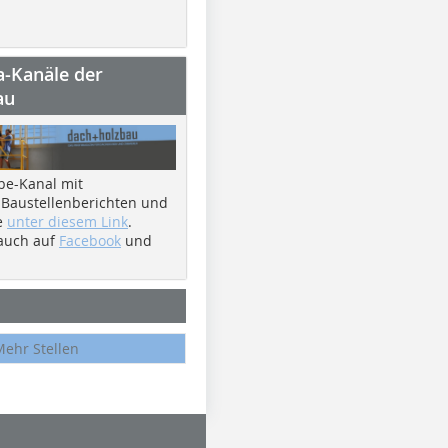
a-Kanäle der
au
be-Kanal mit
 Baustellenberichten und
e
unter diesem Link
.
 auch auf
Facebook
und
Mehr Stellen