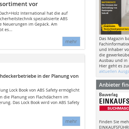
rsortiment vor
ach+Holz International hat die auf
herheitstechnik spezialisierte ABS
le Neuerungen im Gepäck. Am
t es...
Das Magazin b
mehr
Fachinformatio
und Inhaber vo
die gewerkeübe
Ausbau und in d
Hier geht es zu
aktuellen Aus
deckerbetriebe in der Planung von
Anbieter fi
ng Lock Book von ABS Safety ermöglicht
n die Planung von Flachdächern im
ung. Das Lock Book wird von ABS Safety
mehr
Finden Sie mehr
EINKAUFSFÜHRE