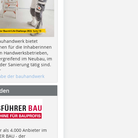
auhandwerk bietet
nen für die Inhaberinnen
n Handwerksbetrieben,
rgreifend im Neubau, im
er Sanierung tätig sind.
r
gabe der bauhandwerk
nden
 als 4.000 Anbieter im
R BAU - der