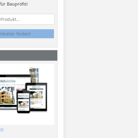
ür Bauprofis!
nbieter finden!
be