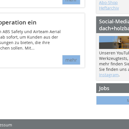
Abo-Shop
Heftarchiv
Social-Medi
operation ein
dach+holzb
 ABS Safety und Airteam Aerial
n ab sofort, um Kunden aus der
ungen zu bieten, die ihre
hen sollen. Mit...
Unseren YouTu
Werkzeugtests,
mehr
mehr finden Si
Sie finden uns
Instagram
.
Jobs
essum