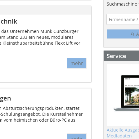
Suchmaschine f
echnik
lt das Unternehmen Munk Günzburger
A
6 am Stand 233 ein neues, modulares
 Kleinsthubarbeitsbühne Flexx Lift vor.
Service
mehr
ngen
on Absturzsicherungsprodukten, startet
-Schulungsangebot. Die Kursteilnehmer
m vom heimischen oder Büro-PC aus
Aktuelle Ausga
Mediadaten
mehr