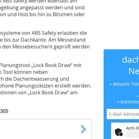
 ABS Safety werden ebenfalls am
Umgebung angepasst werden und sind
ton und Holz bis hin zu Bitumen oder
ensysteme von ABS Safety erlauben die
se bis zur Dachkante. Am Messestand
on den Messebesuchern geprüft werden
dac
 Planungstool „Lock Book Draw“ mit
Ne
en Tool können neben
ch die Dachentwässerung und
» Aktuelle Th
one Planungsskizzen erstellt werden.
nktionen von „Lock Book Draw“ am
»
» kostenlo
 305
Anti-R