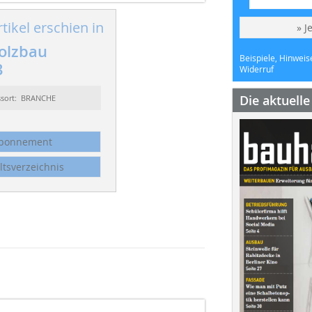
tikel erschien in
» J
olzbau
Beispiele, Hinweis
3
Widerruf
Die aktuell
ssort: BRANCHE
bonnement
ltsverzeichnis