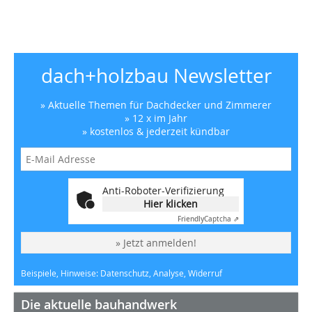
dach+holzbau Newsletter
» Aktuelle Themen für Dachdecker und Zimmerer
» 12 x im Jahr
» kostenlos & jederzeit kündbar
Anti-Roboter-Verifizierung
Hier klicken
Friendly
Captcha ⇗
» Jetzt anmelden!
Beispiele, Hinweise: Datenschutz, Analyse, Widerruf
Die aktuelle bauhandwerk