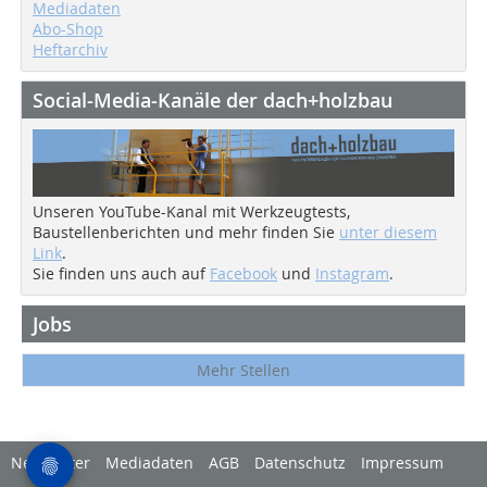
Mediadaten
Abo-Shop
Heftarchiv
Social-Media-Kanäle der dach+holzbau
Unseren YouTube-Kanal mit Werkzeugtests,
Baustellenberichten und mehr finden Sie
unter diesem
Link
.
Sie finden uns auch auf
Facebook
und
Instagram
.
Jobs
Mehr Stellen
Newsletter
Mediadaten
AGB
Datenschutz
Impressum