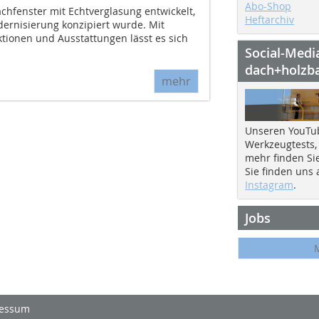
Abo-Shop
chfenster mit Echtverglasung entwickelt,
Heftarchiv
rnisierung konzipiert wurde. Mit
ionen und Ausstattungen lässt es sich
Social-Medi
dach+holzb
mehr
Unseren YouTu
Werkzeugtests,
mehr finden Si
Sie finden uns
Instagram
.
Jobs
essum