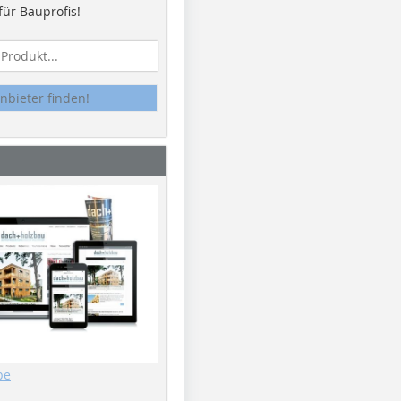
ür Bauprofis!
nbieter finden!
be