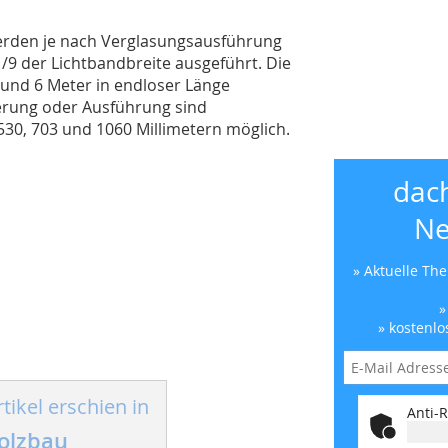
werden je nach Verglasungsausführung
/9 der Lichtbandbreite ausgeführt. Die
 und 6 Meter in endloser Länge
derung oder Ausführung sind
30, 703 und 1060 Millimetern möglich.
dac
Ne
» Aktuelle Th
»
» kostenlo
tikel erschien in
Anti-R
olzbau