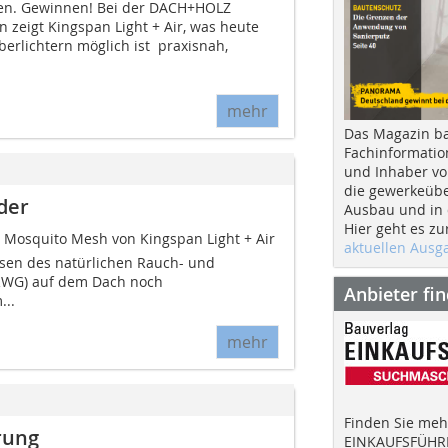
en. Gewinnen! Bei der DACH+HOLZ
n zeigt Kingspan Light + Air, was heute
erlichtern möglich ist  praxisnah,
mehr
Das Magazin b
Fachinformatio
und Inhaber vo
die gewerkeübe
der
Ausbau und in d
Hier geht es zu
 Mosquito Mesh von Kingspan Light + Air
aktuellen Aus
sen des natürlichen Rauch- und
WG) auf dem Dach noch
Anbieter fi
...
mehr
Finden Sie mehr
rung
EINKAUFSFÜHRE