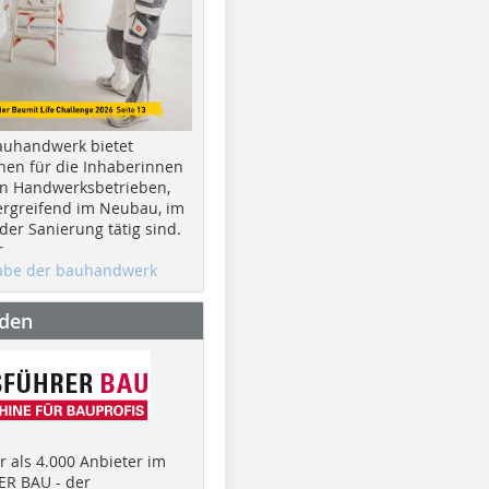
auhandwerk bietet
nen für die Inhaberinnen
n Handwerksbetrieben,
rgreifend im Neubau, im
er Sanierung tätig sind.
r
gabe der bauhandwerk
nden
 als 4.000 Anbieter im
R BAU - der