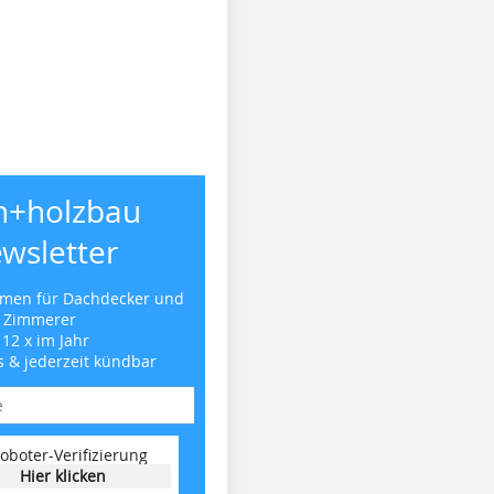
h+holzbau
wsletter
emen für Dachdecker und
Zimmerer
 12 x im Jahr
s & jederzeit kündbar
oboter-Verifizierung
Hier klicken