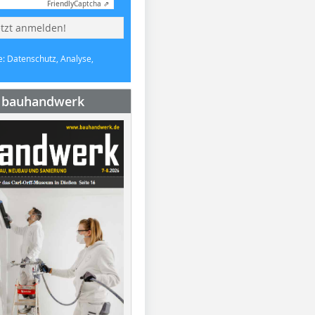
Friendly
Captcha ⇗
etzt anmelden!
e: Datenschutz, Analyse,
e bauhandwerk