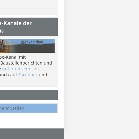
a-Kanäle der
au
be-Kanal mit
 Baustellenberichten und
e
unter diesem Link
.
 auch auf
Facebook
und
Mehr Stellen