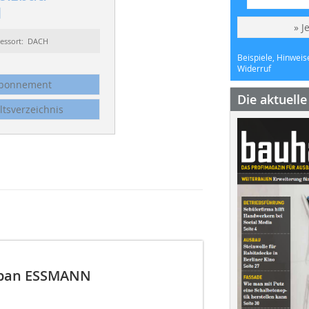
1
» J
essort: DACH
Beispiele, Hinweis
Widerruf
bonnement
Die aktuell
ltsverzeichnis
span ESSMANN