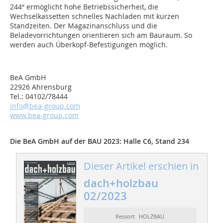
244“ ermöglicht hohe Betriebssicherheit, die
Wechselkassetten schnelles Nachladen mit kurzen
Standzeiten. Der Magazinanschluss und die
Beladevorrichtungen orientieren sich am Bauraum. So
werden auch Überkopf-Befestigungen möglich.
BeA GmbH
22926 Ahrensburg
Tel.: 04102/78444
info@bea-group.com
www.bea-group.com
Die BeA GmbH auf der BAU 2023: Halle C6, Stand 234
Dieser Artikel erschien in
dach+holzbau
02/2023
Ressort: HOLZBAU