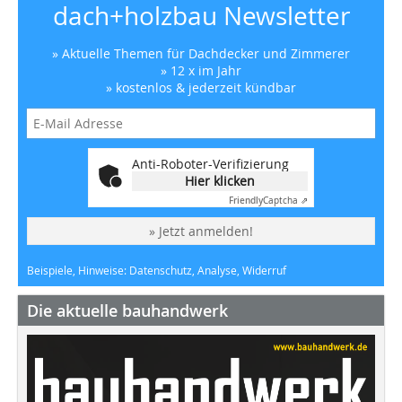
dach+holzbau Newsletter
» Aktuelle Themen für Dachdecker und Zimmerer
» 12 x im Jahr
» kostenlos & jederzeit kündbar
Anti-Roboter-Verifizierung
Hier klicken
Friendly
Captcha ⇗
» Jetzt anmelden!
Beispiele, Hinweise: Datenschutz, Analyse, Widerruf
Die aktuelle bauhandwerk