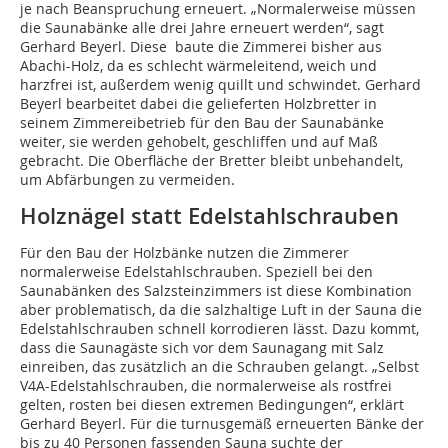
je nach Beanspruchung erneuert. „Normalerweise müssen
die Saunabänke alle drei Jahre erneuert werden“, sagt
Gerhard Beyerl. Diese baute die Zimmerei bisher aus
Abachi-Holz, da es schlecht wärmeleitend, weich und
harzfrei ist, außerdem wenig quillt und schwindet. Gerhard
Beyerl bearbeitet dabei die gelieferten Holzbretter in
seinem Zimmereibetrieb für den Bau der Saunabänke
weiter, sie werden gehobelt, geschliffen und auf Maß
gebracht. Die Oberfläche der Bretter bleibt unbehandelt,
um Abfärbungen zu vermeiden.
Holznägel statt Edelstahlschrauben
Für den Bau der Holzbänke nutzen die Zimmerer
normalerweise Edelstahlschrauben. Speziell bei den
Saunabänken des Salzsteinzimmers ist diese Kombination
aber problematisch, da die salzhaltige Luft in der Sauna die
Edelstahlschrauben schnell korrodieren lässt. Dazu kommt,
dass die Saunagäste sich vor dem Saunagang mit Salz
einreiben, das zusätzlich an die Schrauben gelangt. „Selbst
V4A-Edelstahlschrauben, die normalerweise als rostfrei
gelten, rosten bei diesen extremen Bedingungen“, erklärt
Gerhard Beyerl. Für die turnusgemäß erneuerten Bänke der
bis zu 40 Personen fassenden Sauna suchte der