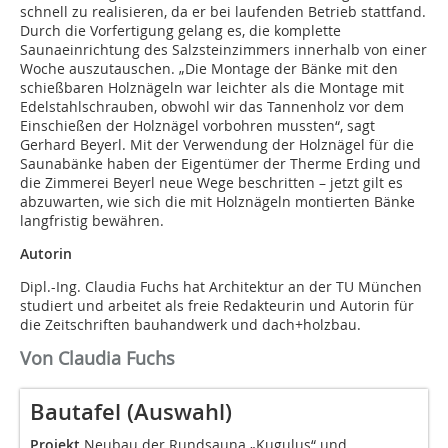
schnell zu realisieren, da er bei laufenden Betrieb stattfand.
Durch die Vorfertigung gelang es, die komplette
Saunaeinrichtung des Salzsteinzimmers innerhalb von einer
Woche auszutauschen. „Die Montage der Bänke mit den
schießbaren Holznägeln war leichter als die Montage mit
Edelstahlschrauben, obwohl wir das Tannenholz vor dem
Einschießen der Holznägel vorbohren mussten“, sagt
Gerhard Beyerl. Mit der Verwendung der Holznägel für die
Saunabänke haben der Eigentümer der Therme Erding und
die Zimmerei Beyerl neue Wege beschritten – jetzt gilt es
abzuwarten, wie sich die mit Holznägeln montierten Bänke
langfristig bewähren.
Autorin
Dipl.-Ing. Claudia Fuchs hat Architektur an der TU München
studiert und arbeitet als freie Redakteurin und Autorin für
die Zeitschriften bauhandwerk und dach+holzbau.
Von Claudia Fuchs
Bautafel (Auswahl)
Projekt
Neubau der Rundsauna „Kugulus“ und