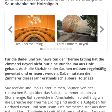
Saunabänke mit Holznägeln
Foto: Therme Erding
Foto: Zimmerei Beyerl
Foto: Th
Für die Bade- und Saunawelten der Therme Erding hat die
Zimmerei Beyerl nicht nur eine Rundsauna aus Holz
gebaut. Auch die Sitzbänke der Saunen müssen regelmäßig
gewartet und erneuert werden. ­Dabei nutzten die
Zimmerer dieses Jahr erstmals schießbare Holznägel.
Südseeflair und Pools unter Palmen, Saunen von der
russischen Banja über das Salzsteinzimmer bis hin zu
Stonehenge, Ruhebereiche in Almchalets – so vielfältig wie
die Bereiche der Therme Erding sind auch die Aufgaben für
Gerhard Beyerl und sein Team. Der Zimmermeister aus dem
nahen Maria Thalheim ist seit 19 Jahren und damit fast seit