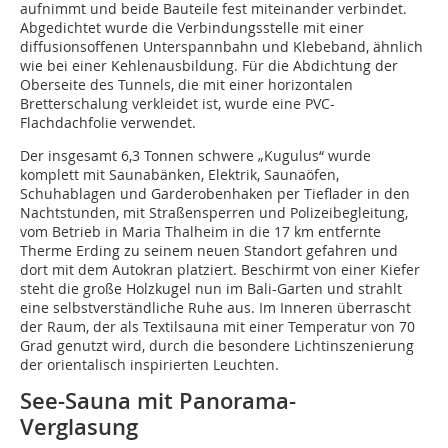
aufnimmt und beide Bauteile fest miteinander verbindet.
Abgedichtet wurde die Verbindungsstelle mit einer
diffusionsoffenen Unterspannbahn und Klebeband, ähnlich
wie bei einer Kehlenausbildung. Für die Abdichtung der
Oberseite des Tunnels, die mit einer horizontalen
Bretterschalung verkleidet ist, wurde eine PVC-
Flachdachfolie verwendet.
Der insgesamt 6,3 Tonnen schwere „Kugulus“ wurde
komplett mit Saunabänken, Elektrik, Saunaöfen,
Schuhablagen und Garderobenhaken per Tieflader in den
Nachtstunden, mit Straßensperren und Polizeibegleitung,
vom Betrieb in Maria Thalheim in die 17 km entfernte
Therme Erding zu seinem neuen Standort gefahren und
dort mit dem Autokran platziert. Beschirmt von einer Kiefer
steht die große Holzkugel nun im Bali-Garten und strahlt
eine selbstverständliche Ruhe aus. Im Inneren überrascht
der Raum, der als Textilsauna mit einer Temperatur von 70
Grad genutzt wird, durch die besondere Lichtinszenierung
der orientalisch inspirierten Leuchten.
See-Sauna mit Panorama-
Verglas