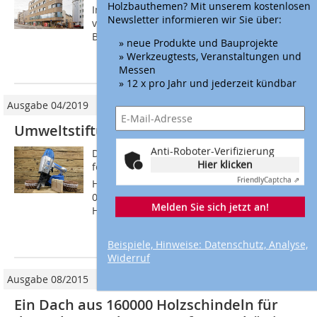
Holzbauthemen? Mit unserem kostenlosen
Industriegebiet, heute entstehen hier in
Newsletter informieren wir Sie über:
vielen ehemaligen Fabriken Kulturzentren.
Beispiele dafür sind etwa die...
» neue Produkte und Bauprojekte
» Werkzeugtests, Veranstaltungen und
mehr
Messen
» 12 x pro Jahr und jederzeit kündbar
Ausgabe 04/2019
Umweltstiftung fördert Nägel aus Holz
Anti-Roboter-Verifizierung
Die Deutsche Bundesstiftung Umwelt (DBU)
Hier klicken
fördert die Weiterentwicklung der LignoLoc-
Friendly
Captcha ⇗
Holznägel mit einer Fördersumme von 276?
000 Euro. Gemeinsam mit dem Institut für
Melden Sie sich jetzt an!
Holzwissenschaften an der...
mehr
Beispiele, Hinweise: Datenschutz, Analyse,
Widerruf
Ausgabe 08/2015
Ein Dach aus 160000 Holzschindeln für