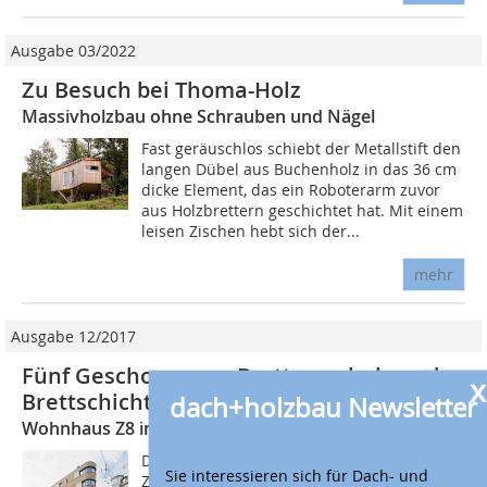
Ausgabe 03/2022
Zu Besuch bei Thoma-Holz
Massivholzbau ohne Schrauben und Nägel
Fast geräuschlos schiebt der Metallstift den
langen Dübel aus Buchenholz in das 36 cm
dicke Element, das ein Roboterarm zuvor
aus Holzbrettern geschichtet hat. Mit einem
leisen Zischen hebt sich der...
mehr
Ausgabe 12/2017
Fünf Geschosse aus Brettsperrholz und
x
Brettschichtholz
dach+holzbau Newsletter
Wohnhaus Z8 in Holzbauweise entsteht in Leipzig
Der Stadtteil Leipzig-Lindenau war zu DDR-
Sie interessieren sich für Dach- und
Zeiten ein großes Wohn- und