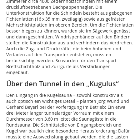
Zimmerer circa 4600 Zedernholzschindeln mit einem
druckluftbetriebenen Dachpappennagler. Die
Unterkonstruktion für die Schindeln besteht aus gebogenen
Fichtenlatten (16 x 35 mm, zweilagig) sowie aus gefrästen
Mehrschichtplatten im oberen Bereich. Um die Fichtenlatten
besser biegen zu können, wurden sie im Sägewerk genässt
und dann geschnitten. Windrispenbänder auf den Bindern
steifen die Konstruktion aus und verhindern das Verdrehen.
Auch die Zug- und Druckkräfte, die beim Anheben und
Verladen auf den Transporter entstehen, mussten
berücksichtigt werden. So wurden für den Transport
Brettschichtholz und Zurrgurte als Verstärkungen
eingebaut.
Über den Tunnel in den „Kugulus“
Den Eingang in die Kugelsauna – sowohl konstruktiv als
auch optisch ein wichtiges Detail – planten Jörg Wund und
Gerhard Beyerl bei der Vorfertigung im Betrieb: Ein etwa
drei Meter langer tunnelartiger Vorraum mit einem
Durchmesser von 3,60 m leitet die Saunagäste in die
Rundsauna. Die Schnittstelle von Eingangsbereich und
Kugel war baulich eine besondere Herausforderung: Dafür
musste eine Auswechslung gebaut werden, die die Lasten