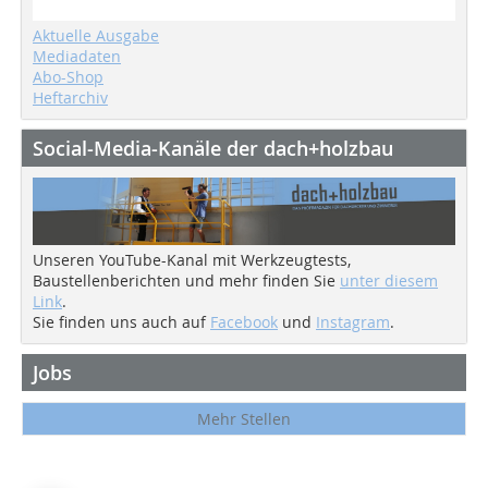
Aktuelle Ausgabe
Mediadaten
Abo-Shop
Heftarchiv
Social-Media-Kanäle der dach+holzbau
Unseren YouTube-Kanal mit Werkzeugtests,
Baustellenberichten und mehr finden Sie
unter diesem
Link
.
Sie finden uns auch auf
Facebook
und
Instagram
.
Jobs
Mehr Stellen