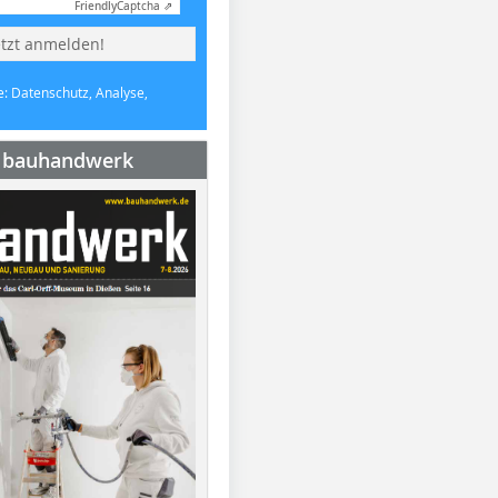
Friendly
Captcha ⇗
etzt anmelden!
e: Datenschutz, Analyse,
e bauhandwerk