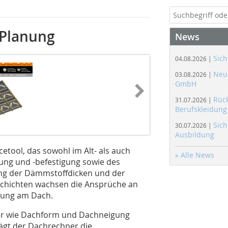
 Planung
News
Sich
04.08.2026 |
Neue
03.08.2026 |
GmbH
Rüc
31.07.2026 |
Berufskleidung
Sich
30.07.2026 |
Ausbildung
cetool, das sowohl im Alt- als auch
» Alle News
ung und -befestigung sowie des
ng der Dämmstoffdicken und der
schichten wachsen die Ansprüche an
tung am Dach.
er wie Dachform und Dachneigung
ägt der Dachrechner die