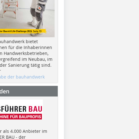
auhandwerk bietet
nen für die Inhaberinnen
n Handwerksbetrieben,
rgreifend im Neubau, im
er Sanierung tätig sind.
r
gabe der bauhandwerk
nden
 als 4.000 Anbieter im
R BAU - der