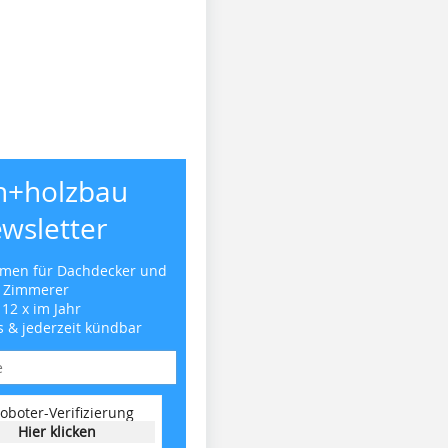
h+holzbau
wsletter
emen für Dachdecker und
Zimmerer
 12 x im Jahr
s & jederzeit kündbar
oboter-Verifizierung
Hier klicken