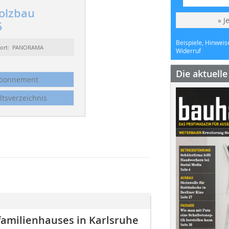
olzbau
» J
5
Beispiele, Hinweis
sort: PANORAMA
Widerruf
Die aktuell
bonnement
ltsverzeichnis
familienhauses in Karlsruhe