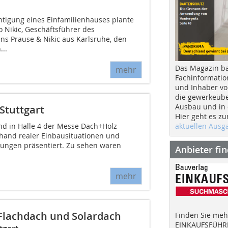
htigung eines Einfamilienhauses plante
Nikic, ­Geschäftsführer des
 Prause & Nikic aus Karlsruhe, den
...
Das Magazin b
mehr
Fachinformatio
und Inhaber vo
die gewerkeübe
Ausbau und in d
Stuttgart
Hier geht es zu
aktuellen Aus
d in Halle 4 der Messe Dach+Holz
hand realer Einbausituationen und
hrungen präsentiert. Zu sehen waren
Anbieter fi
mehr
 Flachdach und Solardach
Finden Sie mehr
EINKAUFSFÜHRE