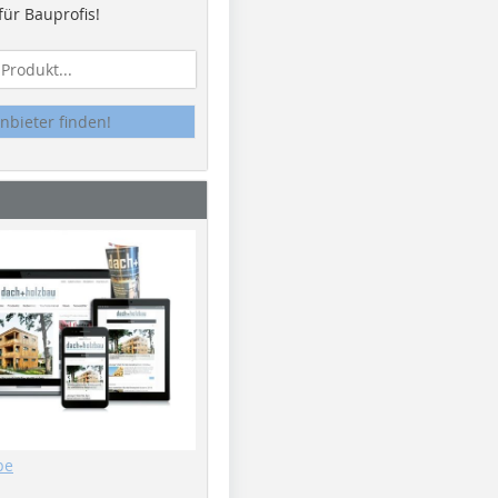
ür Bauprofis!
nbieter finden!
be