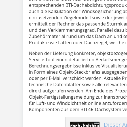
entsprechenden BTI-Dachabdichtungsprodukte
auch die Kalkulation der Windsogsicherung 
einzusetzenden Ziegelmodell sowie der jeweil
ermittelt der Rechner das passende Sturmkla
und den Verklammerungsgrad. Parallel dazu 
Zubehörmaterial rund um das Dach an und of
Produkte wie Latten oder Dachziegel, welche d
Neben der Lieferung konkreter, objektbezoge
Service-Tool einen detaillierten Bedarfsmenge
Berechnungsergebnisse inklusive Visualisier
in Form eines Objekt-Steckbriefes ausgegebe
oder per E-Mail verschickt werden. Aktuelle P
technische Datenblätter sowie alle relevante
direkt aufgerufen werden. Am Ende des Prozes
Objekt-Fertigstellungsmeldung zur Inanspru
für Luft- und Winddichtheit online anzufordern
Komponenten aus dem BTI 4R-Dachsystem ver
Dieser Ar