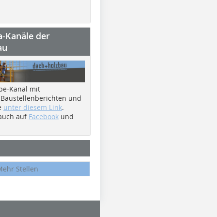
a-Kanäle der
au
be-Kanal mit
 Baustellenberichten und
e
unter diesem Link
.
 auch auf
Facebook
und
Mehr Stellen