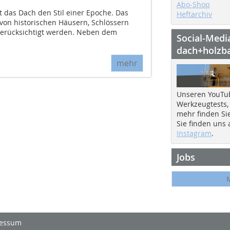
Abo-Shop
 das Dach den Stil einer Epoche. Das
Heftarchiv
von historischen Häusern, Schlössern
erücksichtigt werden. Neben dem
Social-Medi
dach+holzb
mehr
Unseren YouTu
Werkzeugtests,
mehr finden Si
Sie finden uns
Instagram
.
Jobs
essum