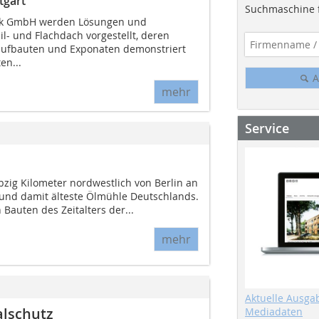
tgart
Suchmaschine f
ck GmbH werden Lösungen und
il- und Flachdach vorgestellt, deren
aufbauten und Exponaten demonstriert
en...
A
mehr
Service
bzig Kilometer nordwestlich von Berlin an
e und damit älteste Ölmühle Deutschlands.
 Bauten des Zeitalters der...
mehr
Aktuelle Ausga
alschutz
Mediadaten