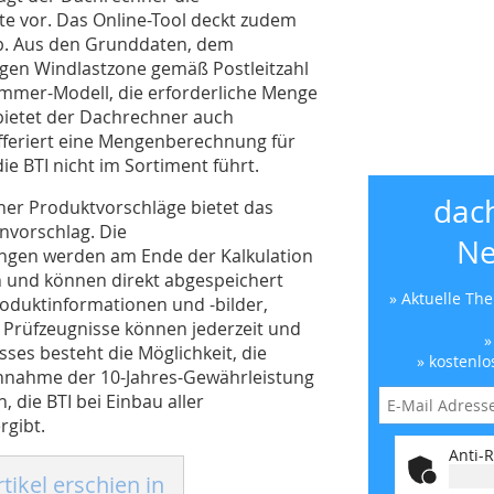
 vor. Das Online-Tool deckt zudem
ab. Aus den Grunddaten, dem
igen Windlastzone gemäß Postleitzahl
mmer-Modell, die erforderliche Menge
bietet der Dachrechner auch
feriert eine Mengenberechnung für
ie BTI nicht im Sortiment führt.
dac
ner Produktvorschläge bietet das
nvorschlag. Die
Ne
ungen werden am Ende der Kalkulation
n und können direkt abgespeichert
» Aktuelle Th
roduktinformationen und -bilder,
n Prüfzeugnisse können jederzeit und
»
ses besteht die Möglichkeit, die
» kostenlo
chnahme der 10-Jahres-Gewährleistung
, die BTI bei Einbau aller
gibt.
Anti-R
tikel erschien in